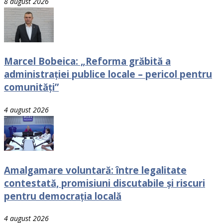
8 august 2026
Marcel Bobeica: „Reforma grăbită a
administrației publice locale – pericol pentru
comunități”
4 august 2026
Amalgamare voluntară: între legalitate
contestată, promisiuni discutabile și riscuri
pentru democrația locală
4 august 2026