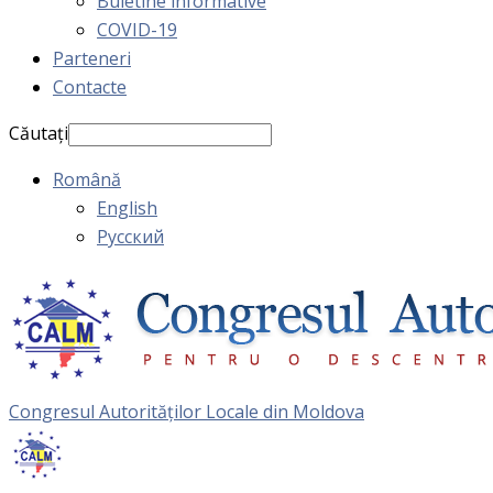
Buletine informative
COVID-19
Parteneri
Contacte
Căutați
Română
English
Русский
Congresul Autorităţilor Locale din Moldova