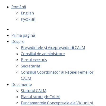
Română
English
Русский
Prima pagină
Despre
Președintele și Vicepreședinții CALM
Consiliul de administrare
Biroul executiv
Secretariat
Consiliul Coordonator al Rețelei Femeilor
CALM
Documente
Statutul CALM
Planul strategic CALM
Fundamentele Conceptuale ale Viziunii și