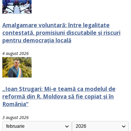
Amalgamare voluntară: între legalitate
contestată, promisiuni discutabile și riscuri
pentru democrația locală
4 august 2026
„Ioan Strugari: Mi-e teamă ca modelul de
reformă din R. Moldova să fie copiat și în
România”
3 august 2026