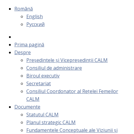
Română
English
Русский
Prima pagină
Despre
Președintele și Vicepreședinții CALM
Consiliul de administrare
Biroul executiv
Secretariat
Consiliul Coordonator al Rețelei Femeilor
CALM
Documente
Statutul CALM
Planul strategic CALM
Fundamentele Conceptuale ale Viziunii și