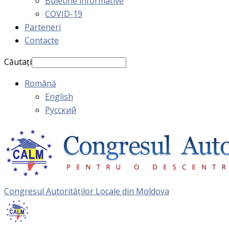
Buletine informative
COVID-19
Parteneri
Contacte
Căutați
Română
English
Русский
Congresul Autorităţilor Locale din Moldova