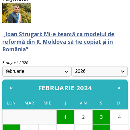
„Ioan Strugari: Mi-e teamă ca modelul de
reformă din R. Moldova să fie copiat și în
România”
3 august 2026
FEBRUARIE 2024
«
»
LUN
MAR
MIE
J
VIN
S
D
1
2
3
4