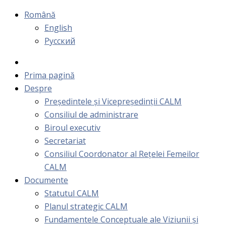
Română
English
Русский
Prima pagină
Despre
Președintele și Vicepreședinții CALM
Consiliul de administrare
Biroul executiv
Secretariat
Consiliul Coordonator al Rețelei Femeilor
CALM
Documente
Statutul CALM
Planul strategic CALM
Fundamentele Conceptuale ale Viziunii și