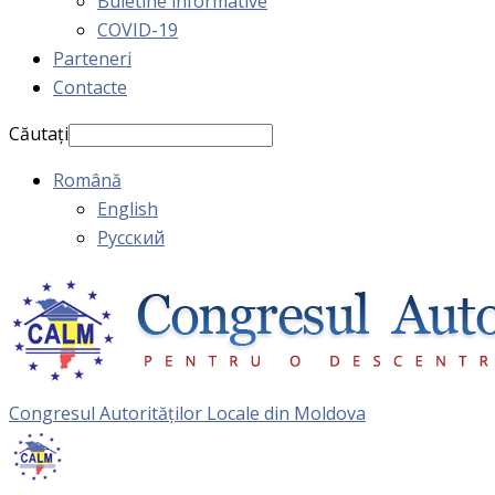
Buletine informative
COVID-19
Parteneri
Contacte
Căutați
Română
English
Русский
Congresul Autorităţilor Locale din Moldova