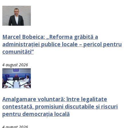
Marcel Bobeica: „Reforma grăbită a
administrației publice locale – pericol pentru
comunități”
4 august 2026
Amalgamare voluntară: între legalitate
contestată, promisiuni discutabile și riscuri
pentru democrația locală
4 august 2026