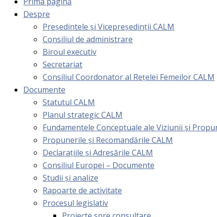
Prima pagină
Despre
Președintele și Vicepreședinții CALM
Consiliul de administrare
Biroul executiv
Secretariat
Consiliul Coordonator al Rețelei Femeilor CALM
Documente
Statutul CALM
Planul strategic CALM
Fundamentele Conceptuale ale Viziunii și Prop
Propunerile și Recomandările CALM
Declarațiile și Adresările CALM
Consiliul Europei – Documente
Studii și analize
Rapoarte de activitate
Procesul legislativ
Proiecte spre consultare