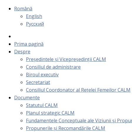
Română
English
Русский
Prima pagină
Despre
Președintele și Vicepreședinții CALM
Consiliul de administrare
Biroul executiv
Secretariat
Consiliul Coordonator al Rețelei Femeilor CALM
Documente
Statutul CALM
Planul strategic CALM
Fundamentele Conceptuale ale Viziunii și Prop
Propunerile și Recomandările CALM