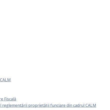
e CALM
e Fiscală
l reglementării proprietăţii funciare din cadrul CALM