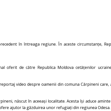
recedent în întreaga regiune. În aceste circumstanțe, Re
nal oferit de către Republica Moldova cetățenilor ucrain
 reportaj video despre oamenii din comuna Cărpineni care, ală
neni, născut în aceeași localitate. Acesta își aduce aminte
ofere ajutor la găzduirea unor refugiați din regiunea Odesa.