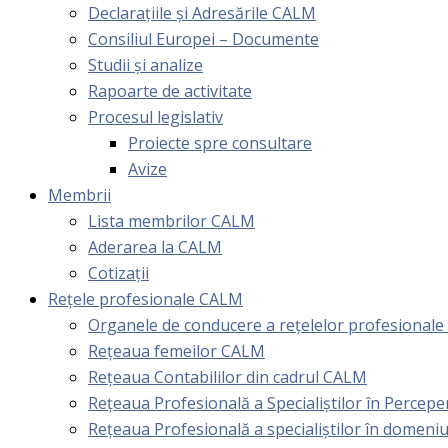
Declarațiile și Adresările CALM
Consiliul Europei – Documente
Studii și analize
Rapoarte de activitate
Procesul legislativ
Proiecte spre consultare
Avize
Membrii
Lista membrilor CALM
Aderarea la CALM
Cotizaţii
Rețele profesionale CALM
Organele de conducere a rețelelor profesional
Rețeaua femeilor CALM
Rețeaua Contabililor din cadrul CALM
Rețeaua Profesională a Specialiștilor în Perceper
Reţeaua Profesională a specialiştilor în domeniu