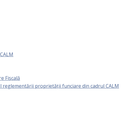
e CALM
e Fiscală
l reglementării proprietăţii funciare din cadrul CALM