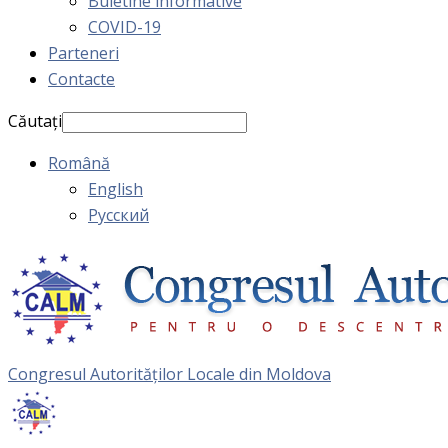
Buletine informative
COVID-19
Parteneri
Contacte
Căutați
Română
English
Русский
Congresul Autorităţilor Locale din Moldova