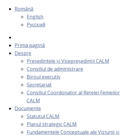
Română
English
Русский
Prima pagină
Despre
Președintele și Vicepreședinții CALM
Consiliul de administrare
Biroul executiv
Secretariat
Consiliul Coordonator al Rețelei Femeilor
CALM
Documente
Statutul CALM
Planul strategic CALM
Fundamentele Conceptuale ale Viziunii și