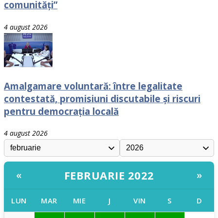
comunități”
4 august 2026
Amalgamare voluntară: între legalitate
contestată, promisiuni discutabile și riscuri
pentru democrația locală
4 august 2026
FEBRUARIE 2022
«
»
LUN
MAR
MIE
J
VIN
S
D