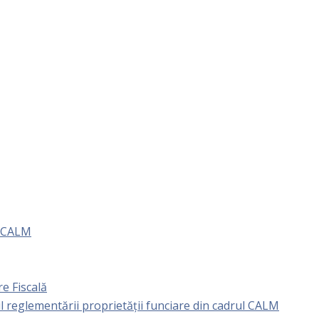
e CALM
e Fiscală
l reglementării proprietăţii funciare din cadrul CALM