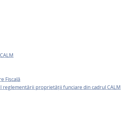
e CALM
e Fiscală
l reglementării proprietăţii funciare din cadrul CALM