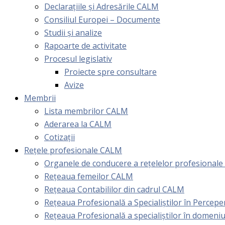
Declarațiile și Adresările CALM
Consiliul Europei – Documente
Studii și analize
Rapoarte de activitate
Procesul legislativ
Proiecte spre consultare
Avize
Membrii
Lista membrilor CALM
Aderarea la CALM
Cotizaţii
Rețele profesionale CALM
Organele de conducere a rețelelor profesional
Rețeaua femeilor CALM
Rețeaua Contabililor din cadrul CALM
Rețeaua Profesională a Specialiștilor în Perceper
Reţeaua Profesională a specialiştilor în domeniu