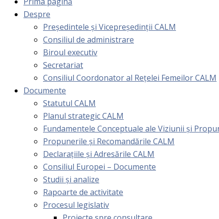
Prima pagină
Despre
Președintele și Vicepreședinții CALM
Consiliul de administrare
Biroul executiv
Secretariat
Consiliul Coordonator al Rețelei Femeilor CALM
Documente
Statutul CALM
Planul strategic CALM
Fundamentele Conceptuale ale Viziunii și Prop
Propunerile și Recomandările CALM
Declarațiile și Adresările CALM
Consiliul Europei – Documente
Studii și analize
Rapoarte de activitate
Procesul legislativ
Proiecte spre consultare