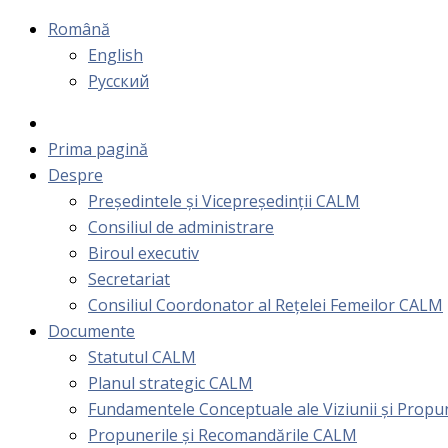
Română
English
Русский
Prima pagină
Despre
Președintele și Vicepreședinții CALM
Consiliul de administrare
Biroul executiv
Secretariat
Consiliul Coordonator al Rețelei Femeilor CALM
Documente
Statutul CALM
Planul strategic CALM
Fundamentele Conceptuale ale Viziunii și Prop
Propunerile și Recomandările CALM