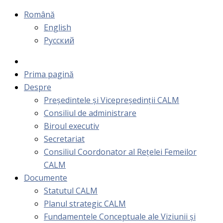
Română
English
Русский
Prima pagină
Despre
Președintele și Vicepreședinții CALM
Consiliul de administrare
Biroul executiv
Secretariat
Consiliul Coordonator al Rețelei Femeilor
CALM
Documente
Statutul CALM
Planul strategic CALM
Fundamentele Conceptuale ale Viziunii și