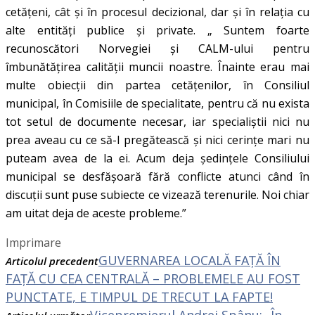
cetățeni, cât și în procesul decizional, dar și în relația cu
alte entități publice și private. „ Suntem foarte
recunoscători Norvegiei și CALM-ului pentru
îmbunătățirea calității muncii noastre. Înainte erau mai
multe obiecții din partea cetățenilor, în Consiliul
municipal, în Comisiile de specialitate, pentru că nu exista
tot setul de documente necesar, iar specialiștii nici nu
prea aveau cu ce să-l pregătească și nici cerințe mari nu
puteam avea de la ei. Acum deja ședințele Consiliului
municipal se desfășoară fără conflicte atunci când în
discuții sunt puse subiecte ce vizează terenurile. Noi chiar
am uitat deja de aceste probleme.”
Imprimare
GUVERNAREA LOCALĂ FAȚĂ ÎN
Articolul precedent
FAȚĂ CU CEA CENTRALĂ – PROBLEMELE AU FOST
PUNCTATE, E TIMPUL DE TRECUT LA FAPTE!
Vicepremierul Andrei Spânu: „În