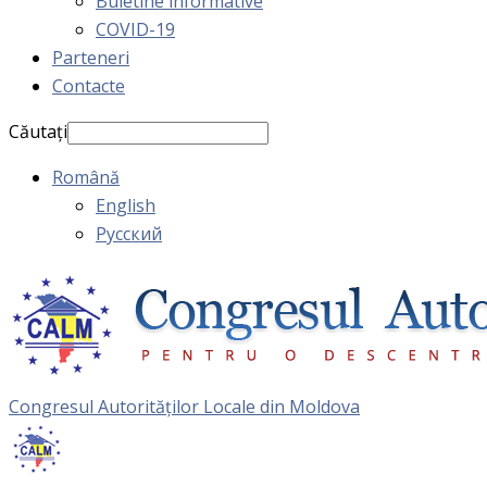
Buletine informative
COVID-19
Parteneri
Contacte
Căutați
Română
English
Русский
Congresul Autorităţilor Locale din Moldova