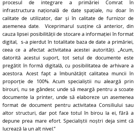
procesul de integrare a primăriei Comrat în
infrastructura națională de date spațiale, nu doar în
calitate de utilizator, dar și în calitate de furnizor de
asemenea date. Viceprimarul susține că anterior, din
cauza lipsei posibilității de stocare a informației în format
digital, s-a pierdut în totalitate baza de date a primăriei,
ceea ce a afectat activitatea acestei autorități. „Acum,
datorită acestui suport, tot setul de documente este
pregătit în formă digitală, cu posibilitatea de arhivare a
acestora. Acest fapt a îmbunătățit calitatea muncii în
proporție de 100%. Acum specialiștii nu aleargă prin
birouri, nu se gândesc unde să meargă pentru a scoate
documente la printer, unde să elaboreze un asemenea
format de document pentru activitatea Consiliului sau
altor structuri, dar pot face totul în birou la ei, fără a
depune prea mare efort. Specialiștii noștri deja simt că
lucrează la un alt nivel.”