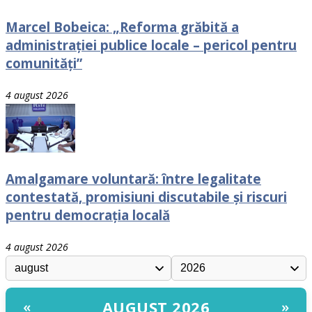
Marcel Bobeica: „Reforma grăbită a
administrației publice locale – pericol pentru
comunități”
4 august 2026
Amalgamare voluntară: între legalitate
contestată, promisiuni discutabile și riscuri
pentru democrația locală
4 august 2026
AUGUST 2026
«
»