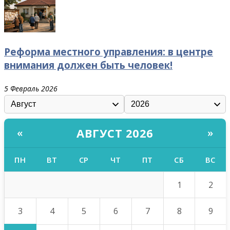
Реформа местного управления: в центре
внимания должен быть человек!
5 Февраль 2026
АВГУСТ 2026
«
»
ПН
ВТ
СР
ЧТ
ПТ
СБ
ВС
1
2
3
4
5
6
7
8
9