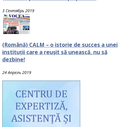
3 Сентябрь 2019
(Română) CALM – o istorie de succes a unei
instituții care a reușit să unească, nu să
dezbine!
24 Апрель 2019