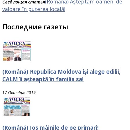
(Română) Așteptăm oameni de
Следующая статья
valoare în puterea locală!
Последние газеты
(Română) Republica Moldova își alege edilii,
CALM îi așteaptă în familia sa!
17 Октябрь 2019
(Română) Jos mâinile de pe primari!