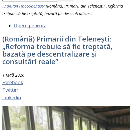
Главная
Пресс-релизы
(Română) Primarii din Telenești: „Reforma
trebuie să fie treptată, bazată pe descentralizare...
Пресс-релизы
(Română) Primarii din Telenești:
„Reforma trebuie să fie treptată,
bazată pe descentralizare și
consultări reale”
1 Май 2026
Facebook
Twitter
Linkedin