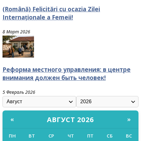
(Română) Felicitări cu ocazia Zilei
Internaționale a Femeii!
8 Март 2026
Реформа местного управления: в центре
внимания должен быть человек!
5 Февраль 2026
АВГУСТ 2026
«
»
ПН
ВТ
СР
ЧТ
ПТ
СБ
ВС