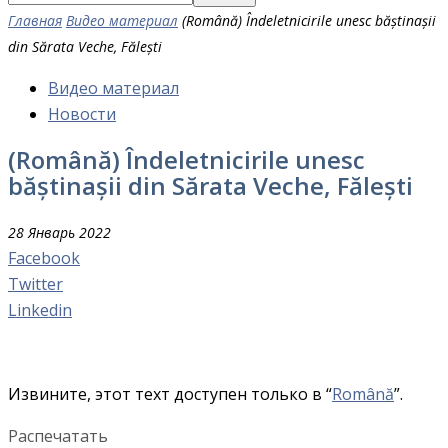
Главная
Видео материал
(Română) Îndeletnicirile unesc băștinașii
din Sărata Veche, Fălești
Видео материал
Новости
(Română) Îndeletnicirile unesc
băștinașii din Sărata Veche, Fălești
28 Январь 2022
Facebook
Twitter
Linkedin
Извините, этот техт доступен только в “
Română
”.
Распечатать