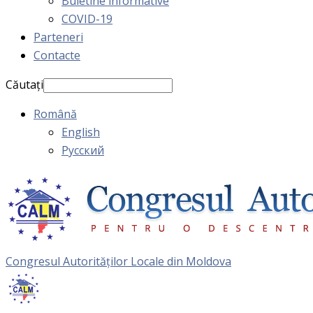
Buletine informative
COVID-19
Parteneri
Contacte
Căutați
Română
English
Русский
Congresul Autorităţilor Locale din Moldova