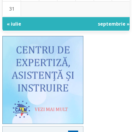
31
« iulie
septembrie »