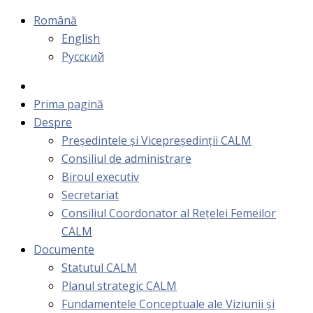
Română
English
Русский
Prima pagină
Despre
Președintele și Vicepreședinții CALM
Consiliul de administrare
Biroul executiv
Secretariat
Consiliul Coordonator al Rețelei Femeilor
CALM
Documente
Statutul CALM
Planul strategic CALM
Fundamentele Conceptuale ale Viziunii și