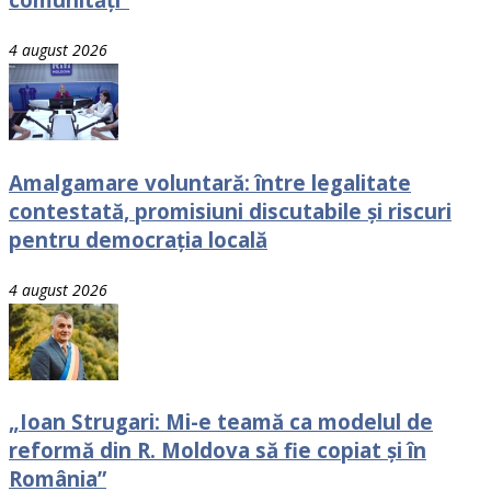
4 august 2026
Amalgamare voluntară: între legalitate
contestată, promisiuni discutabile și riscuri
pentru democrația locală
4 august 2026
„Ioan Strugari: Mi-e teamă ca modelul de
reformă din R. Moldova să fie copiat și în
România”