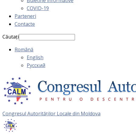
Buletine informative
COVID-19
Parteneri
Contacte
Căutați
Română
English
Русский
Congresul Autorităţilor Locale din Moldova