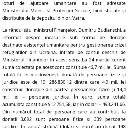
loturi de ajutoare umanitare au fost adresate
Ministerului Muncii și Protecției Sociale, fiind stocate și
distribuite de la depozitul din or. Vatra.
La rândul său, ministrul Finanțelor, Dumitru Budianschi, a
informat despre încasările sub formă de donație
destinate asistenței umanitare pentru gestionarea crizei
refugiaților din Ucraina, intrate pe contul deschis de
Ministerul Finanțelor în acest sens. La 24 martie curent
suma colectată pe acest cont constituie 46,7 mil. lei. Suma
totală în lei moldovenești donată de persoane fizice și
juridice este de 19. 286.830,12 dintre care 4,9 mil. lei
constituie donațiile din partea persoanelor fizice și 14,4
mil. lei – persoane juridice. În euro, suma totală
acumulată constituie 912.751,58, iar în dolari – 493.241,66.
Din numărul total de persoane care au contribuit la
donații 3.692 sunt persoane fizice și 339 persoane
juridice. În valută străină (dolari și euro) au donat 198