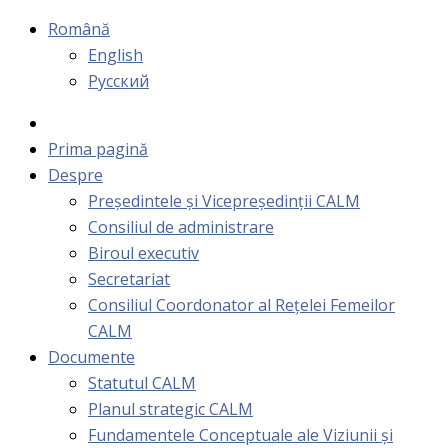
Română
English
Русский
Prima pagină
Despre
Președintele și Vicepreședinții CALM
Consiliul de administrare
Biroul executiv
Secretariat
Consiliul Coordonator al Rețelei Femeilor
CALM
Documente
Statutul CALM
Planul strategic CALM
Fundamentele Conceptuale ale Viziunii și