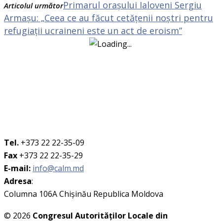
Primarul orașului Ialoveni Sergiu
Articolul următor
Armașu: „Ceea ce au făcut cetățenii noștri pentru
refugiații ucraineni este un act de eroism”
Tel.
+373 22 22-35-09
Fax
+373 22 22-35-29
E-mail:
info@calm.md
Adresa
:
Columna 106A Chişinău Republica Moldova
© 2026
Congresul Autorităţilor Locale din