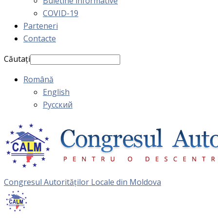
Buletine informative
COVID-19
Parteneri
Contacte
Căutați
Română
English
Русский
Congresul Autorităţilor Locale din Moldova