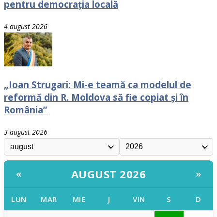
pentru democrația locală
4 august 2026
„Ioan Strugari: Mi-e teamă ca modelul de
reformă din R. Moldova să fie copiat și în
România”
3 august 2026
AUGUST 2026
«
»
LUN
MAR
MIE
J
VIN
S
D