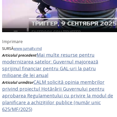
Imprimare
SURSĂ
www.jurnaltv.md
Mai multe resurse pentru
Articolul precedent
modernizarea satelor: Guvernul majorează
sprijinul financiar pentru GAL-uri la patru
milioane de lei anual
CALM solicită opinia membrilor
Articolul următor
privind proiectul Hotărârii Guvernului pentru
aprobarea Regulamentului cu privire la modul de
planificare a achizițiilor publice (număr unic
625/MF/2025)