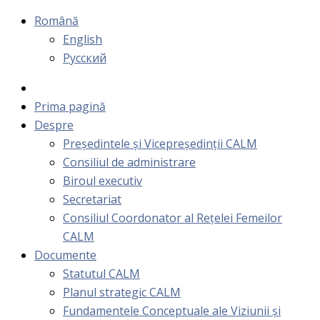
Română
English
Русский
Prima pagină
Despre
Președintele și Vicepreședinții CALM
Consiliul de administrare
Biroul executiv
Secretariat
Consiliul Coordonator al Rețelei Femeilor
CALM
Documente
Statutul CALM
Planul strategic CALM
Fundamentele Conceptuale ale Viziunii și