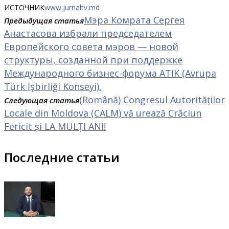
ИСТОЧНИК
www.jurnaltv.md
Мэра Комрата Сергея
Предыдущая статья
Анастасова избрали председателем
Европейского совета мэров — новой
структуры, созданной при поддержке
Международного бизнес-форума ATIK (Avrupa
Türk İşbirliği Konseyi).
(Română) Congresul Autorităților
Следующая статья
Locale din Moldova (CALM) vă urează Crăciun
Fericit și LA MULȚI ANI!
Последние статьи