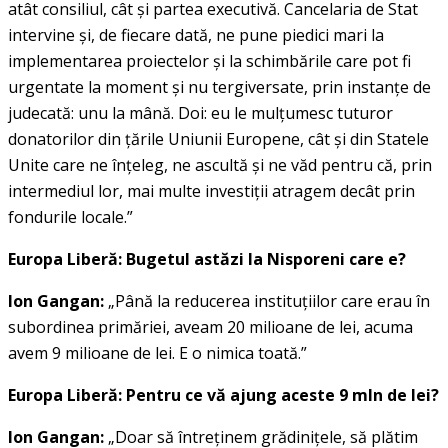
atât consiliul, cât şi partea executivă. Cancelaria de Stat
intervine şi, de fiecare dată, ne pune piedici mari la
implementarea proiectelor şi la schimbările care pot fi
urgentate la moment şi nu tergiversate, prin instanţe de
judecată: unu la mână. Doi: eu le mulţumesc tuturor
donatorilor din ţările Uniunii Europene, cât şi din Statele
Unite care ne înţeleg, ne ascultă şi ne văd pentru că, prin
intermediul lor, mai multe investiţii atragem decât prin
fondurile locale.”
Europa Liberă: Bugetul astăzi la Nisporeni care e?
Ion Gangan:
„Până la reducerea instituţiilor care erau în
subordinea primăriei, aveam 20 milioane de lei, acuma
avem 9 milioane de lei. E o nimica toată.”
Europa Liberă: Pentru ce vă ajung aceste 9 mln de lei?
Ion Gangan:
„Doar să întreţinem grădiniţele, să plătim