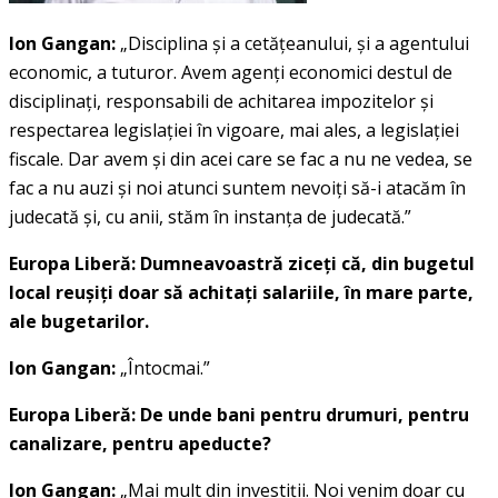
Ion Gangan:
„Disciplina şi a cetăţeanului, şi a agentului
economic, a tuturor. Avem agenţi economici destul de
disciplinaţi, responsabili de achitarea impozitelor şi
respectarea legislaţiei în vigoare, mai ales, a legislaţiei
fiscale. Dar avem şi din acei care se fac a nu ne vedea, se
fac a nu auzi şi noi atunci suntem nevoiţi să-i atacăm în
judecată şi, cu anii, stăm în instanţa de judecată.”
Europa Liberă: Dumneavoastră ziceţi că, din bugetul
local reuşiţi doar să achitaţi salariile, în mare parte,
ale bugetarilor.
Ion Gangan:
„Întocmai.”
Europa Liberă: De unde bani pentru drumuri, pentru
canalizare, pentru apeducte?
Ion Gangan:
„Mai mult din investiţii. Noi venim doar cu