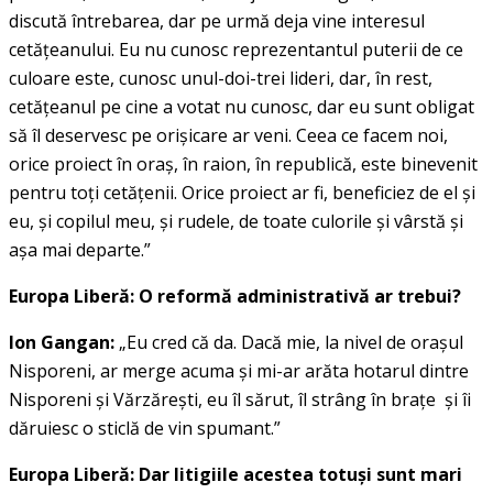
discută întrebarea, dar pe urmă deja vine interesul
cetăţeanului. Eu nu cunosc reprezentantul puterii de ce
culoare este, cunosc unul-doi-trei lideri, dar, în rest,
cetăţeanul pe cine a votat nu cunosc, dar eu sunt obligat
să îl deservesc pe orişicare ar veni. Ceea ce facem noi,
orice proiect în oraş, în raion, în republică, este binevenit
pentru toţi cetăţenii. Orice proiect ar fi, beneficiez de el şi
eu, şi copilul meu, şi rudele, de toate culorile şi vârstă şi
aşa mai departe.”
Europa Liberă: O reformă administrativă ar trebui?
Ion Gangan:
„Eu cred că da. Dacă mie, la nivel de oraşul
Nisporeni, ar merge acuma şi mi-ar arăta hotarul dintre
Nisporeni şi Vărzăreşti, eu îl sărut, îl strâng în braţe şi îi
dăruiesc o sticlă de vin spumant.”
Europa Liberă: Dar litigiile acestea totuşi sunt mari