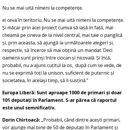
Nu se mai uită nimeni la competenţe.
ei ceva în teritoriu. Nu se mai uită nimeni la competenţe.
Şi măcar prin acel proiect cumva să iasă în faţă, mai
cheamă pe cineva de la nivel central, mai taie o panglică
şi, prin aceasta, să ajungă la următoarele alegeri şi,
respectiv, să încerce să mai obţină un mandat. Deci
oamenii sunt prinşi între ciocan şi nicovală. Şi încă,
probabil, nu a ajuns cuţitul la os, după cum se vede, de
nu se exprimă toţi la unison, suficient de puternic şi
societatea, în acelaşi timp, să îi susţină.”
Europa Liberă: Sunt aproape 1000 de primari şi doar
101 deputaţi în Parlament. S-ar părea că raportul
este unul semnificativ.
Dorin Chirtoacă:
„Probabil, când dintre aceşti primari,
vor ajunge mai bine de 50 de deputaţi în Parlament şi