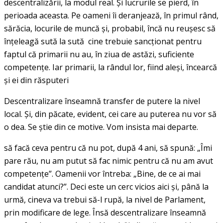
descentralizării, la modul real. Şi lucrurile se pierd, în
perioada aceasta. Pe oameni îi deranjează, în primul rând,
sărăcia, locurile de muncă şi, probabil, încă nu reuşesc să
înţeleagă sută la sută cine trebuie sancţionat pentru
faptul că primarii nu au, în ziua de astăzi, suficiente
competenţe. Iar primarii, la rândul lor, fiind aleşi, încearcă
şi ei din răsputeri
Descentralizare înseamnă transfer de putere la nivel
local. Şi, din păcate, evident, cei care au puterea nu vor să
o dea. Se ştie din ce motive. Vom insista mai departe.
să facă ceva pentru că nu pot, după 4 ani, să spună: „Îmi
pare rău, nu am putut să fac nimic pentru că nu am avut
competenţe”. Oamenii vor întreba: „Bine, de ce ai mai
candidat atunci?”. Deci este un cerc vicios aici şi, până la
urmă, cineva va trebui să-l rupă, la nivel de Parlament,
prin modificare de lege. Însă descentralizare înseamnă