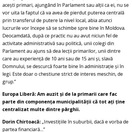
aceşti primari, ajungând în Parlament sau alţii ca ei, nu se
vor uita la faptul că va avea de pierdut puterea centrală
prin transferul de putere la nivel local, abia atunci
lucrurile vor începe să se schimbe spre bine în Moldova.
Deocamdată, după ce practic nu au avut niciun fel de
activitate administrativă sau politică, unii colegi din
Parlament au ajuns să dea lecţii primarilor, unii dintre
care au experienţă de 10 ani sau de 15 ani şi, slavă
Domnului, se descurcă foarte bine în administraţie şi în
legi. Este doar o chestiune strict de interes meschin, de
grup.”
Europa Liberă: Am auzit şi de la primarii care fac
parte din componenţa municipalităţii că tot aţi ţine
centralizat multe dintre pârghii.
Dorin Chirtoacă:
„Investiţiile în suburbii, dacă e vorba de
partea financiară…”