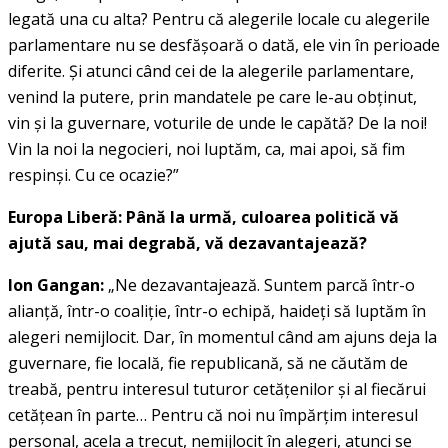
legată una cu alta? Pentru că alegerile locale cu alegerile
parlamentare nu se desfăşoară o dată, ele vin în perioade
diferite. Şi atunci când cei de la alegerile parlamentare,
venind la putere, prin mandatele pe care le-au obţinut,
vin şi la guvernare, voturile de unde le capătă? De la noi!
Vin la noi la negocieri, noi luptăm, ca, mai apoi, să fim
respinşi. Cu ce ocazie?”
Europa Liberă: Până la urmă, culoarea politică vă
ajută sau, mai degrabă, vă dezavantajează?
Ion Gangan:
„Ne dezavantajează. Suntem parcă într-o
alianţă, într-o coaliţie, într-o echipă, haideţi să luptăm în
alegeri nemijlocit. Dar, în momentul când am ajuns deja la
guvernare, fie locală, fie republicană, să ne căutăm de
treabă, pentru interesul tuturor cetăţenilor şi al fiecărui
cetăţean în parte… Pentru că noi nu împărţim interesul
personal, acela a trecut, nemijlocit în alegeri, atunci se