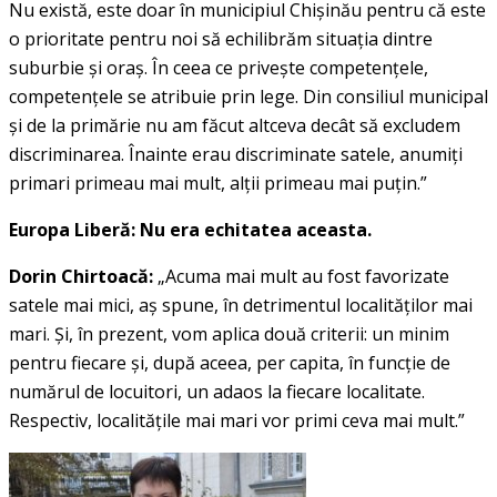
Nu există, este doar în municipiul Chişinău pentru că este
o prioritate pentru noi să echilibrăm situaţia dintre
suburbie şi oraş. În ceea ce priveşte competenţele,
competenţele se atribuie prin lege. Din consiliul municipal
şi de la primărie nu am făcut altceva decât să excludem
discriminarea. Înainte erau discriminate satele, anumiţi
primari primeau mai mult, alţii primeau mai puţin.”
Europa Liberă: Nu era echitatea aceasta.
Dorin Chirtoacă:
„Acuma mai mult au fost favorizate
satele mai mici, aş spune, în detrimentul localităţilor mai
mari. Şi, în prezent, vom aplica două criterii: un minim
pentru fiecare şi, după aceea, per capita, în funcţie de
numărul de locuitori, un adaos la fiecare localitate.
Respectiv, localităţile mai mari vor primi ceva mai mult.”