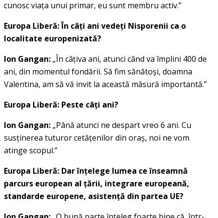
cunosc viaţa unui primar, eu sunt membru activ.”
Europa Liberă: În câţi ani vedeţi Nisporenii ca o
localitate europenizată?
Ion Gangan:
„În câţiva ani, atunci când va împlini 400 de
ani, din momentul fondării. Să fim sănătoşi, doamna
Valentina, am să vă invit la această măsură importantă.”
Europa Liberă: Peste câţi ani?
Ion Gangan:
„Până atunci ne despart vreo 6 ani. Cu
susţinerea tuturor cetăţenilor din oraş, noi ne vom
atinge scopul.”
Europa Liberă: Dar înţelege lumea ce înseamnă
parcurs european al ţării, integrare europeană,
standarde europene, asistenţă din partea UE?
Ion Gangan:
„O bună parte înţeleg foarte bine că, într-