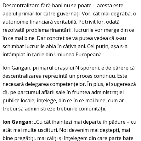
Descentralizare fără bani nu se poate – acesta este
apelul primarilor către guvernaţi. Vor, cât mai degrabă, o
autonomie financiară veritabilă. Potrivit lor, odată
rezolvată problema finanţării, lucrurile vor merge din ce
în ce mai bine. Dar concret se va putea vedea că s-au
schimbat lucrurile abia în câţiva ani. Cel puţin, aşa s-a
întâmplat în ţările din Uniunea Europeană.
Ion Gangan, primarul oraşului Nisporeni, e de părere că
descentralizarea reprezintă un proces continuu. Este
necesară delegarea competenţelor. În plus, el sugerează
că, pe parcursul aflării sale în fruntea administraţiei
publice locale, înţelege, din ce în ce mai bine, cum ar
trebui să administreze treburile comunităţii.
Ion Gangan:
„Cu cât înaintezi mai departe în pădure – cu
atât mai multe uscături. Noi devenim mai deştepţi, mai
bine pregătiţi, mai căliţi şi înţelegem din care parte bate