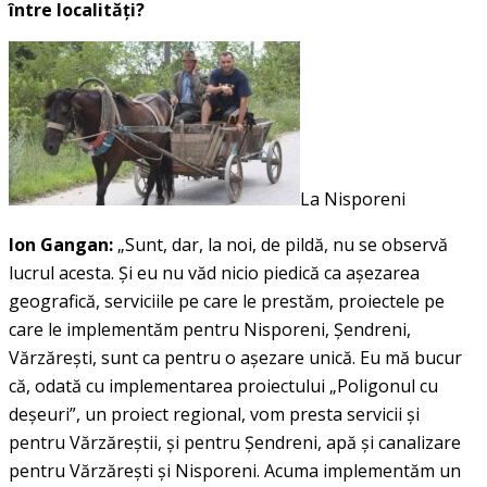
între localităţi?
La Nisporeni
Ion Gangan:
„Sunt, dar, la noi, de pildă, nu se observă
lucrul acesta. Şi eu nu văd nicio piedică ca aşezarea
geografică, serviciile pe care le prestăm, proiectele pe
care le implementăm pentru Nisporeni, Şendreni,
Vărzăreşti, sunt ca pentru o aşezare unică. Eu mă bucur
că, odată cu implementarea proiectului „Poligonul cu
deşeuri”, un proiect regional, vom presta servicii şi
pentru Vărzăreştii, şi pentru Şendreni, apă şi canalizare
pentru Vărzăreşti şi Nisporeni. Acuma implementăm un