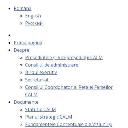
Română
English
Русский
Prima pagină
Despre
Președintele și Vicepreședinții CALM
Consiliul de administrare
Biroul executiv
Secretariat
Consiliul Coordonator al Rețelei Femeilor
CALM
Documente
Statutul CALM
Planul strategic CALM
Fundamentele Conceptuale ale Viziunii și