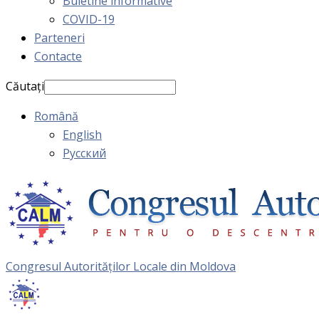
Buletine informative
COVID-19
Parteneri
Contacte
Căutați
Română
English
Русский
Congresul Autorităţilor Locale din Moldova