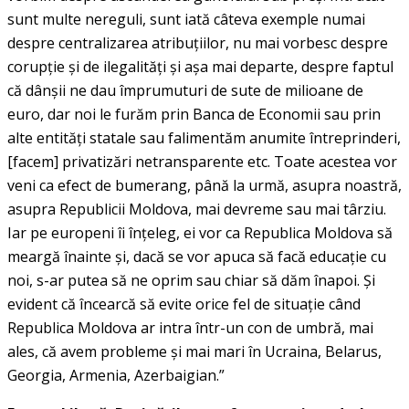
sunt multe nereguli, sunt iată câteva exemple numai
despre centralizarea atribuţiilor, nu mai vorbesc despre
corupţie şi de ilegalităţi şi aşa mai departe, despre faptul
că dânşii ne dau împrumuturi de sute de milioane de
euro, dar noi le furăm prin Banca de Economii sau prin
alte entităţi statale sau falimentăm anumite întreprinderi,
[facem] privatizări netransparente etc. Toate acestea vor
veni ca efect de bumerang, până la urmă, asupra noastră,
asupra Republicii Moldova, mai devreme sau mai târziu.
Iar pe europeni îi înţeleg, ei vor ca Republica Moldova să
meargă înainte şi, dacă se vor apuca să facă educaţie cu
noi, s-ar putea să ne oprim sau chiar să dăm înapoi. Şi
evident că încearcă să evite orice fel de situaţie când
Republica Moldova ar intra într-un con de umbră, mai
ales, că avem probleme şi mai mari în Ucraina, Belarus,
Georgia, Armenia, Azerbaigian.”