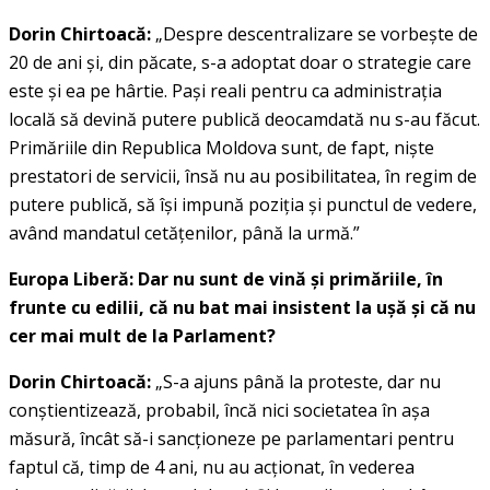
Dorin Chirtoacă:
„Despre descentralizare se vorbeşte de
20 de ani şi, din păcate, s-a adoptat doar o strategie care
este şi ea pe hârtie. Paşi reali pentru ca administraţia
locală să devină putere publică deocamdată nu s-au făcut.
Primăriile din Republica Moldova sunt, de fapt, nişte
prestatori de servicii, însă nu au posibilitatea, în regim de
putere publică, să îşi impună poziţia şi punctul de vedere,
având mandatul cetăţenilor, până la urmă.”
Europa Liberă: Dar nu sunt de vină şi primăriile, în
frunte cu edilii, că nu bat mai insistent la uşă şi că nu
cer mai mult de la Parlament?
Dorin Chirtoacă:
„S-a ajuns până la proteste, dar nu
conştientizează, probabil, încă nici societatea în aşa
măsură, încât să-i sancţioneze pe parlamentari pentru
faptul că, timp de 4 ani, nu au acţionat, în vederea