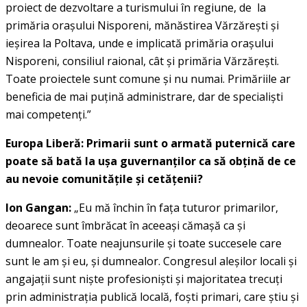
proiect de dezvoltare a turismului în regiune, de la
primăria oraşului Nisporeni, mănăstirea Vărzăreşti şi
ieşirea la Poltava, unde e implicată primăria oraşului
Nisporeni, consiliul raional, cât şi primăria Vărzăreşti.
Toate proiectele sunt comune şi nu numai. Primăriile ar
beneficia de mai puţină administrare, dar de specialişti
mai competenţi.”
Europa Liberă: Primarii sunt o armată puternică care
poate să bată la uşa guvernanţilor ca să obţină de ce
au nevoie comunităţile şi cetăţenii?
Ion Gangan:
„Eu mă închin în faţa tuturor primarilor,
deoarece sunt îmbrăcat în aceeaşi cămaşă ca şi
dumnealor. Toate neajunsurile şi toate succesele care
sunt le am şi eu, şi dumnealor. Congresul aleşilor locali şi
angajaţii sunt nişte profesionişti şi majoritatea trecuţi
prin administraţia publică locală, foşti primari, care ştiu şi