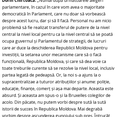
Dorin Chirtoacă:
„Numai după următoarele alegeri
parlamentare, în cazul în care vom avea o majoritate
democratică în Parlament, care nu doar să vorbească
despre acest lucru, dar şi să îl facă. Personal nu am nicio
problemă să fie realizat transferul de putere de la nivel
central la nivel local pentru ca la nivel central să se poată
ocupa guvernul şi Parlamentul de strategii, de lucruri
care ar duce la deschiderea Republicii Moldova pentru
investiţii, la setarea unor mecanisme care să o facă
funcţională, Republica Moldova, şi care să dea voie ca
toate treburile curente să se rezolve la nivel local, inclusiv
partea legată de pedeapsă. Or, la noi s-a ajuns la o
supracentralizae a tuturor atribuţiilor şi anume: poliţie,
educaţie, finanţe, comerţ şi aşa mai departe. Aceasta este
absurd. Şi aceasta am spus-o şi la Bruxelles colegilor de
acolo. Din păcate, nu putem vorbi despre sută la sută
istorii de succes în Republica Moldova. Mai degrabă
vorbim despre ascunderea gunoiului sub preş. Întrucât