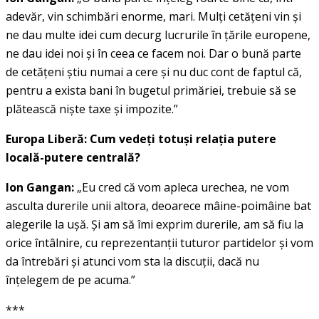
adevăr, vin schimbări enorme, mari. Mulţi cetăţeni vin şi
ne dau multe idei cum decurg lucrurile în ţările europene,
ne dau idei noi şi în ceea ce facem noi. Dar o bună parte
de cetăţeni ştiu numai a cere şi nu duc cont de faptul că,
pentru a exista bani în bugetul primăriei, trebuie să se
plătească nişte taxe şi impozite.”
Europa Liberă: Cum vedeţi totuşi relaţia putere
locală-putere centrală?
Ion Gangan:
„Eu cred că vom apleca urechea, ne vom
asculta durerile unii altora, deoarece mâine-poimâine bat
alegerile la uşă. Şi am să îmi exprim durerile, am să fiu la
orice întâlnire, cu reprezentanţii tuturor partidelor şi vom
da întrebări şi atunci vom sta la discuţii, dacă nu
înţelegem de pe acuma.”
***