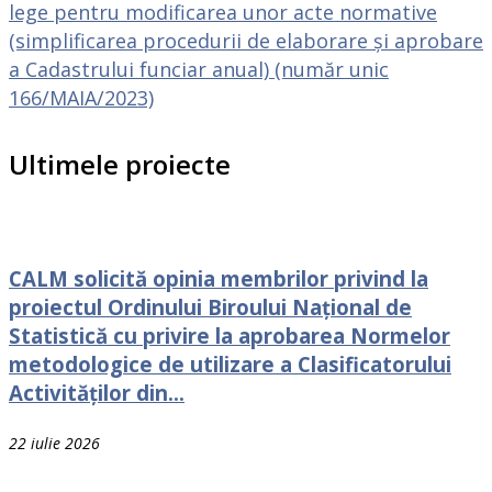
lege pentru modificarea unor acte normative
(simplificarea procedurii de elaborare și aprobare
a Cadastrului funciar anual) (număr unic
166/MAIA/2023)
Ultimele proiecte
CALM solicită opinia membrilor privind la
proiectul Ordinului Biroului Național de
Statistică cu privire la aprobarea Normelor
metodologice de utilizare a Clasificatorului
Activităților din...
22 iulie 2026