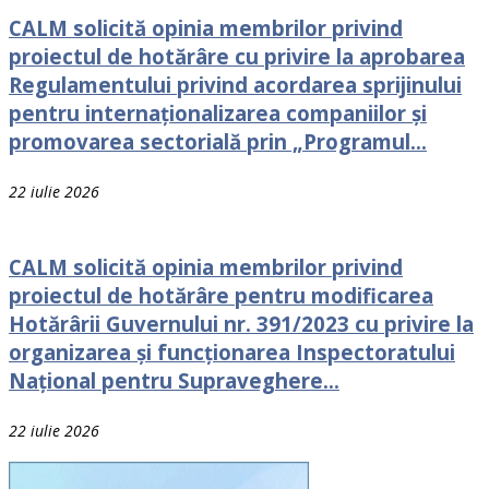
CALM solicită opinia membrilor privind
proiectul de hotărâre cu privire la aprobarea
Regulamentului privind acordarea sprijinului
pentru internaționalizarea companiilor și
promovarea sectorială prin „Programul...
22 iulie 2026
CALM solicită opinia membrilor privind
proiectul de hotărâre pentru modificarea
Hotărârii Guvernului nr. 391/2023 cu privire la
organizarea și funcționarea Inspectoratului
Național pentru Supraveghere...
22 iulie 2026