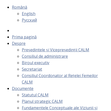
Română
English
Русский
Prima pagină
Despre
Președintele și Vicepreședinții CALM
Consiliul de administrare
Biroul executiv
Secretariat
Consiliul Coordonator al Rețelei Femeilor
CALM
Documente
Statutul CALM
Planul strategic CALM
Fundamentele Conceptuale ale Viziunii și