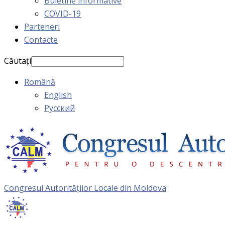
Buletine informative
COVID-19
Parteneri
Contacte
Căutați
Română
English
Русский
Congresul Autorităţilor Locale din Moldova