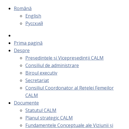
Română
English
Русский
Prima pagină
Despre
Președintele și Vicepreședinții CALM
Consiliul de administrare
Biroul executiv
Secretariat
Consiliul Coordonator al Rețelei Femeilor
CALM
Documente
Statutul CALM
Planul strategic CALM
Fundamentele Conceptuale ale Viziunii și