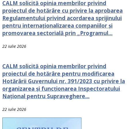
CALM solicită opinia membrilor privind
proiectul de hotărâre cu privire la aprobarea
Regulamentului privind acordarea sprijinului
pentru internaționalizarea companiilor și
promovarea sectorială prin „Programul...
22 iulie 2026
CALM solicită opinia membrilor privind
proiectul de hotărâre pentru modificarea
Hotărârii Guvernului nr. 391/2023 cu privire la
organizarea și funcționarea Inspectoratului
Național pentru Supraveghere...
22 iulie 2026