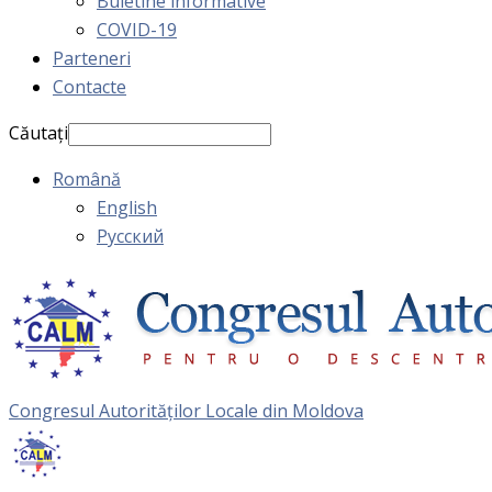
Buletine informative
COVID-19
Parteneri
Contacte
Căutați
Română
English
Русский
Congresul Autorităţilor Locale din Moldova