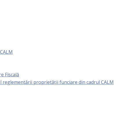
e CALM
e Fiscală
l reglementării proprietăţii funciare din cadrul CALM