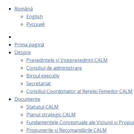
Română
English
Русский
Prima pagină
Despre
Președintele și Vicepreședinții CALM
Consiliul de administrare
Biroul executiv
Secretariat
Consiliul Coordonator al Rețelei Femeilor CALM
Documente
Statutul CALM
Planul strategic CALM
Fundamentele Conceptuale ale Viziunii și Prop
Propunerile și Recomandările CALM