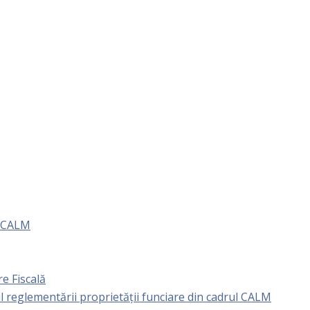
e CALM
e Fiscală
l reglementării proprietăţii funciare din cadrul CALM