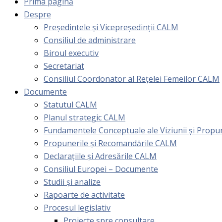
Prima pagină
Despre
Președintele și Vicepreședinții CALM
Consiliul de administrare
Biroul executiv
Secretariat
Consiliul Coordonator al Rețelei Femeilor CALM
Documente
Statutul CALM
Planul strategic CALM
Fundamentele Conceptuale ale Viziunii și Prop
Propunerile și Recomandările CALM
Declarațiile și Adresările CALM
Consiliul Europei – Documente
Studii și analize
Rapoarte de activitate
Procesul legislativ
Proiecte spre consultare