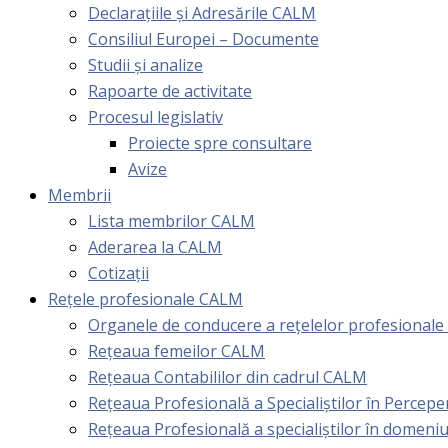
Declarațiile și Adresările CALM
Consiliul Europei – Documente
Studii și analize
Rapoarte de activitate
Procesul legislativ
Proiecte spre consultare
Avize
Membrii
Lista membrilor CALM
Aderarea la CALM
Cotizaţii
Rețele profesionale CALM
Organele de conducere a rețelelor profesional
Rețeaua femeilor CALM
Rețeaua Contabililor din cadrul CALM
Rețeaua Profesională a Specialiștilor în Perceper
Reţeaua Profesională a specialiştilor în domeniu