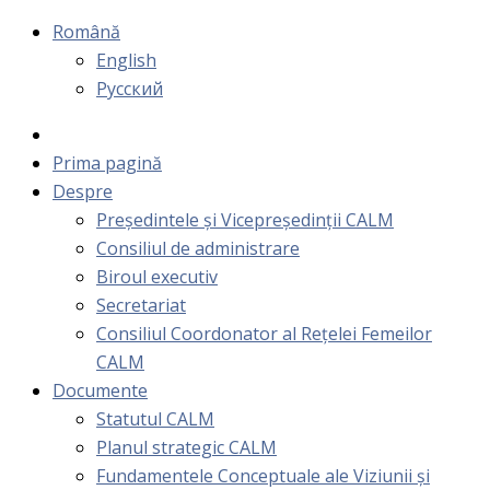
Română
English
Русский
Prima pagină
Despre
Președintele și Vicepreședinții CALM
Consiliul de administrare
Biroul executiv
Secretariat
Consiliul Coordonator al Rețelei Femeilor
CALM
Documente
Statutul CALM
Planul strategic CALM
Fundamentele Conceptuale ale Viziunii și