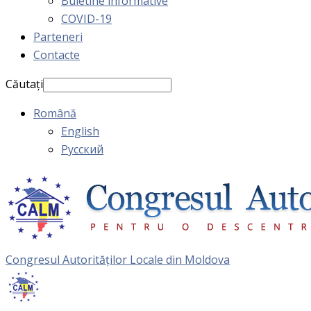
Buletine informative
COVID-19
Parteneri
Contacte
Căutați
Română
English
Русский
Congresul Autorităţilor Locale din Moldova