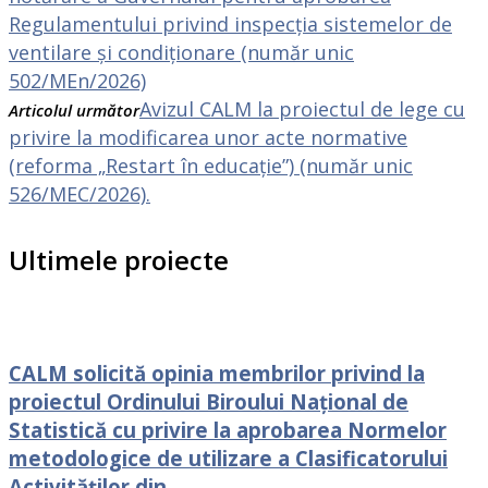
Regulamentului privind inspecția sistemelor de
ventilare și condiționare (număr unic
502/MEn/2026)
Avizul CALM la proiectul de lege cu
Articolul următor
privire la modificarea unor acte normative
(reforma „Restart în educație”) (număr unic
526/MEC/2026).
Ultimele proiecte
CALM solicită opinia membrilor privind la
proiectul Ordinului Biroului Național de
Statistică cu privire la aprobarea Normelor
metodologice de utilizare a Clasificatorului
Activităților din...