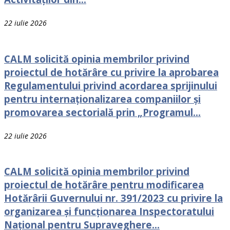
22 iulie 2026
CALM solicită opinia membrilor privind
proiectul de hotărâre cu privire la aprobarea
Regulamentului privind acordarea sprijinului
pentru internaționalizarea companiilor și
promovarea sectorială prin „Programul...
22 iulie 2026
CALM solicită opinia membrilor privind
proiectul de hotărâre pentru modificarea
Hotărârii Guvernului nr. 391/2023 cu privire la
organizarea și funcționarea Inspectoratului
Național pentru Supraveghere...