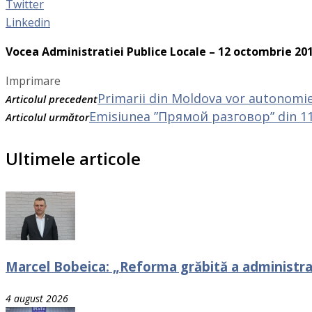
Twitter
Linkedin
Vocea Administratiei Publice Locale – 12 octombrie 20
Imprimare
Primarii din Moldova vor autonomie f
Articolul precedent
Emisiunea ”Прямой разговор” din 11.
Articolul următor
Ultimele articole
Marcel Bobeica: „Reforma grăbită a administraț
4 august 2026