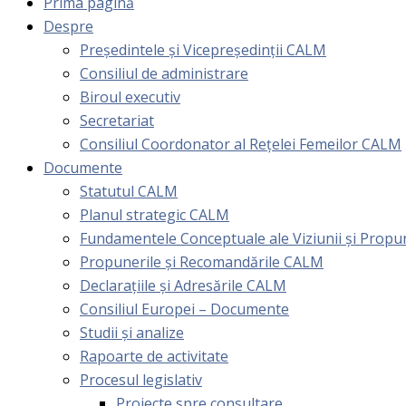
Prima pagină
Despre
Președintele și Vicepreședinții CALM
Consiliul de administrare
Biroul executiv
Secretariat
Consiliul Coordonator al Rețelei Femeilor CALM
Documente
Statutul CALM
Planul strategic CALM
Fundamentele Conceptuale ale Viziunii și Prop
Propunerile și Recomandările CALM
Declarațiile și Adresările CALM
Consiliul Europei – Documente
Studii și analize
Rapoarte de activitate
Procesul legislativ
Proiecte spre consultare