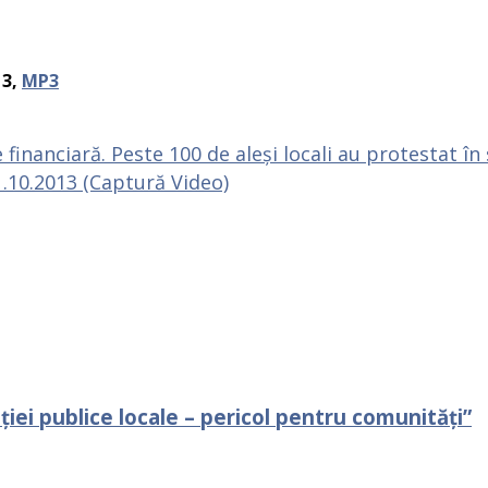
13,
MP3
inanciară. Peste 100 de aleși locali au protestat în
10.2013 (Captură Video)
iei publice locale – pericol pentru comunități”