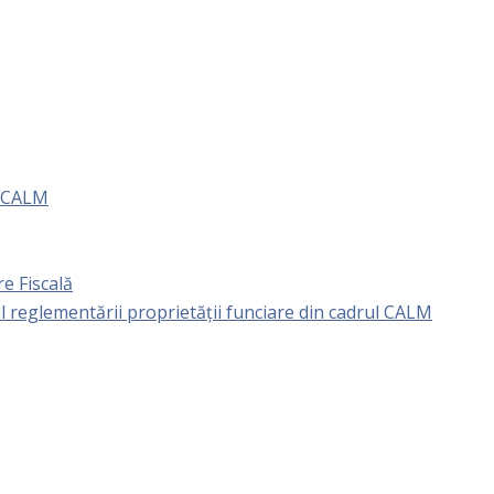
e CALM
e Fiscală
l reglementării proprietăţii funciare din cadrul CALM