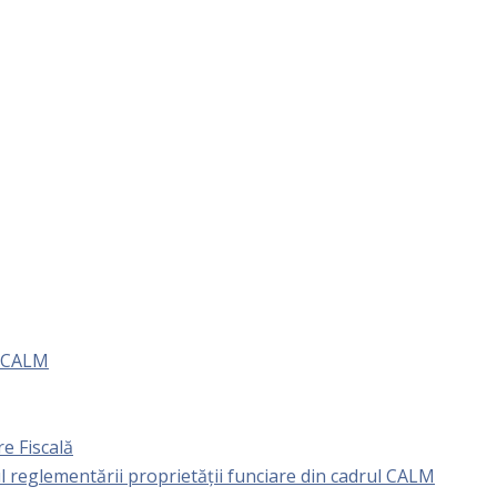
e CALM
e Fiscală
l reglementării proprietăţii funciare din cadrul CALM