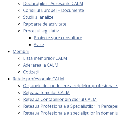
Declarațiile și Adresările CALM
Consiliul Europei – Documente
Studii și analize
Rapoarte de activitate
Procesul legislativ
Proiecte spre consultare
Avize
Membrii
Lista membrilor CALM
Aderarea la CALM
Cotizaţii
Rețele profesionale CALM
Organele de conducere a rețelelor profesional
Rețeaua femeilor CALM
Rețeaua Contabililor din cadrul CALM
Rețeaua Profesională a Specialiștilor în Perceper
Reţeaua Profesională a specialiştilor în domeniu