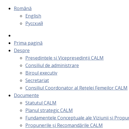
Română
English
Русский
Prima pagină
Despre
Președintele și Vicepreședinții CALM
Consiliul de administrare
Biroul executiv
Secretariat
Consiliul Coordonator al Rețelei Femeilor CALM
Documente
Statutul CALM
Planul strategic CALM
Fundamentele Conceptuale ale Viziunii și Prop
Propunerile și Recomandările CALM