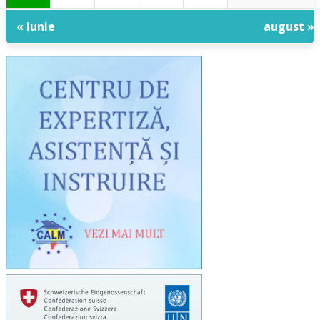
« iunie
august »