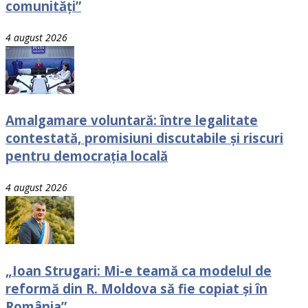
comunități”
4 august 2026
Amalgamare voluntară: între legalitate
contestată, promisiuni discutabile și riscuri
pentru democrația locală
4 august 2026
„Ioan Strugari: Mi-e teamă ca modelul de
reformă din R. Moldova să fie copiat și în
România”