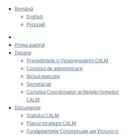
Română
English
Русский
Prima pagină
Despre
Președintele și Vicepreședinții CALM
Consiliul de administrare
Biroul executiv
Secretariat
Consiliul Coordonator al Rețelei Femeilor
CALM
Documente
Statutul CALM
Planul strategic CALM
Fundamentele Conceptuale ale Viziunii și