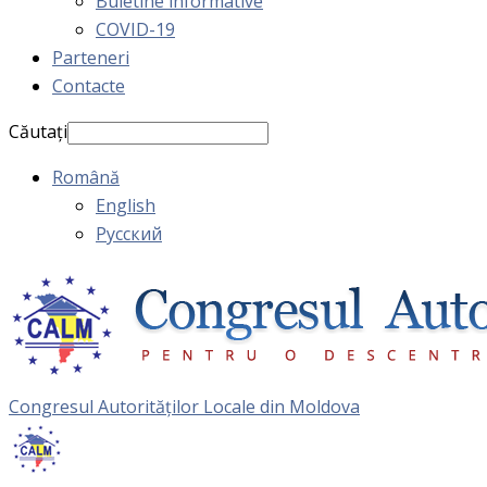
Buletine informative
COVID-19
Parteneri
Contacte
Căutați
Română
English
Русский
Congresul Autorităţilor Locale din Moldova