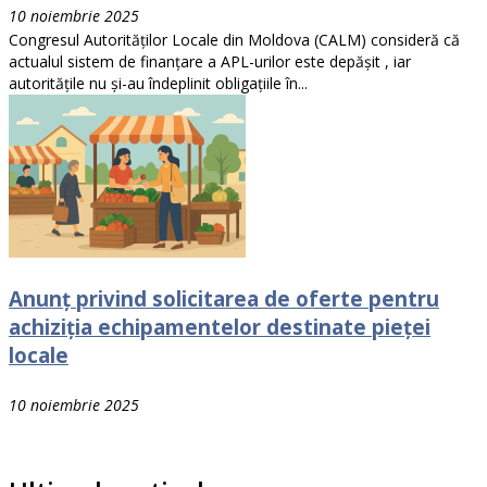
10 noiembrie 2025
Congresul Autorităților Locale din Moldova (CALM) consideră că
actualul sistem de finanțare a APL-urilor este depășit , iar
autoritățile nu și-au îndeplinit obligațiile în...
Anunț privind solicitarea de oferte pentru
achiziția echipamentelor destinate pieței
locale
10 noiembrie 2025