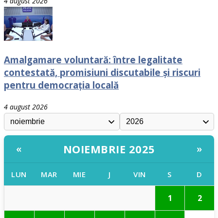
4 august 2026
Amalgamare voluntară: între legalitate
contestată, promisiuni discutabile și riscuri
pentru democrația locală
4 august 2026
NOIEMBRIE 2025
«
»
LUN
MAR
MIE
J
VIN
S
D
1
2