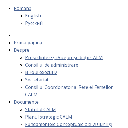
Română
English
Русский
Prima pagină
Despre
Președintele și Vicepreședinții CALM
Consiliul de administrare
Biroul executiv
Secretariat
Consiliul Coordonator al Rețelei Femeilor
CALM
Documente
Statutul CALM
Planul strategic CALM
Fundamentele Conceptuale ale Viziunii și