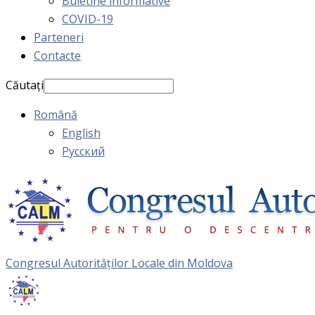
Buletine informative
COVID-19
Parteneri
Contacte
Căutați
Română
English
Русский
Congresul Autorităţilor Locale din Moldova