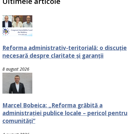
Ultimele articole
Reforma administrativ-teritorială: o discuție
necesară despre claritate și garanții
8 august 2026
Marcel Bobeica: „Reforma grăbită a
administrației publice locale – pericol pentru
comunități”