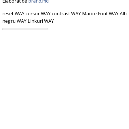
Elaborat de
brand.md
reset WAY
cursor WAY
contrast WAY
Marire Font WAY
Alb
negru WAY
Linkuri WAY