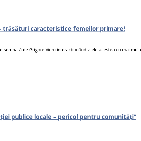
 trăsături caracteristice femeilor primare!
e semnată de Grigore Vieru interacționând zilele acestea cu mai multe
iei publice locale – pericol pentru comunități”