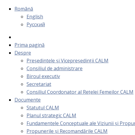
Română
English
Русский
Prima pagină
Despre
Președintele și Vicepreședinții CALM
Consiliul de administrare
Biroul executiv
Secretariat
Consiliul Coordonator al Rețelei Femeilor CALM
Documente
Statutul CALM
Planul strategic CALM
Fundamentele Conceptuale ale Viziunii și Prop
Propunerile și Recomandările CALM