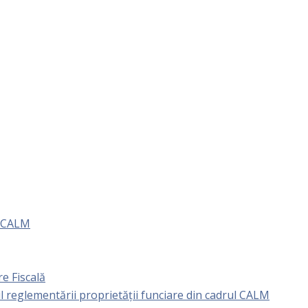
e CALM
e Fiscală
l reglementării proprietăţii funciare din cadrul CALM