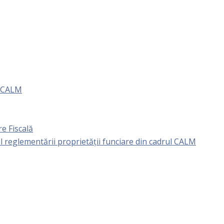
e CALM
e Fiscală
l reglementării proprietăţii funciare din cadrul CALM