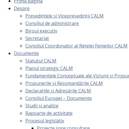
Prima pagină
Despre
Președintele și Vicepreședinții CALM
Consiliul de administrare
Biroul executiv
Secretariat
Consiliul Coordonator al Rețelei Femeilor CALM
Documente
Statutul CALM
Planul strategic CALM
Fundamentele Conceptuale ale Viziunii și Prop
Propunerile și Recomandările CALM
Declarațiile și Adresările CALM
Consiliul Europei – Documente
Studii și analize
Rapoarte de activitate
Procesul legislativ
Proiecte spre consultare