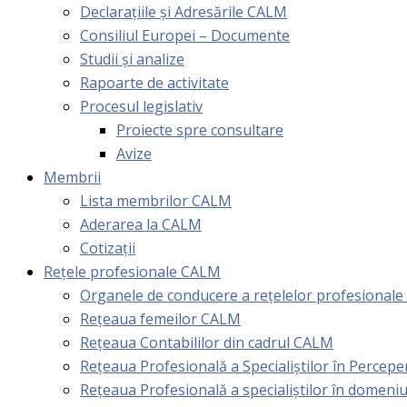
Declarațiile și Adresările CALM
Consiliul Europei – Documente
Studii și analize
Rapoarte de activitate
Procesul legislativ
Proiecte spre consultare
Avize
Membrii
Lista membrilor CALM
Aderarea la CALM
Cotizaţii
Rețele profesionale CALM
Organele de conducere a rețelelor profesional
Rețeaua femeilor CALM
Rețeaua Contabililor din cadrul CALM
Rețeaua Profesională a Specialiștilor în Perceper
Reţeaua Profesională a specialiştilor în domeniu