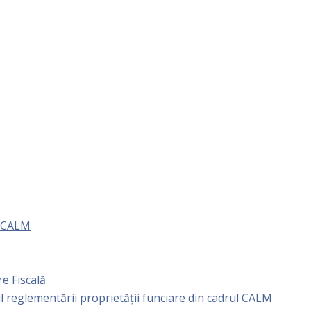
e CALM
e Fiscală
l reglementării proprietăţii funciare din cadrul CALM