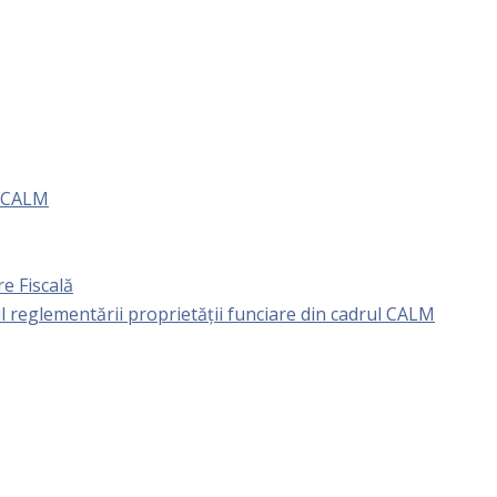
e CALM
e Fiscală
l reglementării proprietăţii funciare din cadrul CALM