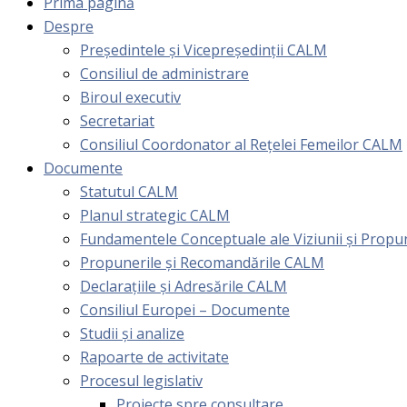
Prima pagină
Despre
Președintele și Vicepreședinții CALM
Consiliul de administrare
Biroul executiv
Secretariat
Consiliul Coordonator al Rețelei Femeilor CALM
Documente
Statutul CALM
Planul strategic CALM
Fundamentele Conceptuale ale Viziunii și Prop
Propunerile și Recomandările CALM
Declarațiile și Adresările CALM
Consiliul Europei – Documente
Studii și analize
Rapoarte de activitate
Procesul legislativ
Proiecte spre consultare