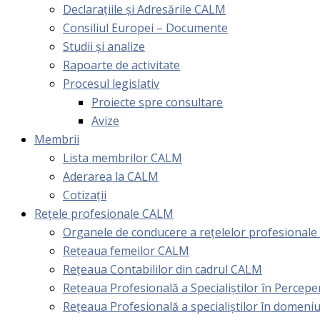
Declarațiile și Adresările CALM
Consiliul Europei – Documente
Studii și analize
Rapoarte de activitate
Procesul legislativ
Proiecte spre consultare
Avize
Membrii
Lista membrilor CALM
Aderarea la CALM
Cotizaţii
Rețele profesionale CALM
Organele de conducere a rețelelor profesional
Rețeaua femeilor CALM
Rețeaua Contabililor din cadrul CALM
Rețeaua Profesională a Specialiștilor în Perceper
Reţeaua Profesională a specialiştilor în domeniu