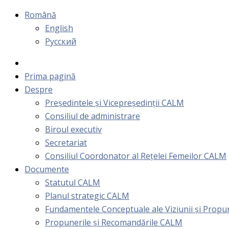
Română
English
Русский
Prima pagină
Despre
Președintele și Vicepreședinții CALM
Consiliul de administrare
Biroul executiv
Secretariat
Consiliul Coordonator al Rețelei Femeilor CALM
Documente
Statutul CALM
Planul strategic CALM
Fundamentele Conceptuale ale Viziunii și Prop
Propunerile și Recomandările CALM