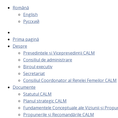
Română
English
Русский
Prima pagină
Despre
Președintele și Vicepreședinții CALM
Consiliul de administrare
Biroul executiv
Secretariat
Consiliul Coordonator al Rețelei Femeilor CALM
Documente
Statutul CALM
Planul strategic CALM
Fundamentele Conceptuale ale Viziunii și Prop
Propunerile și Recomandările CALM