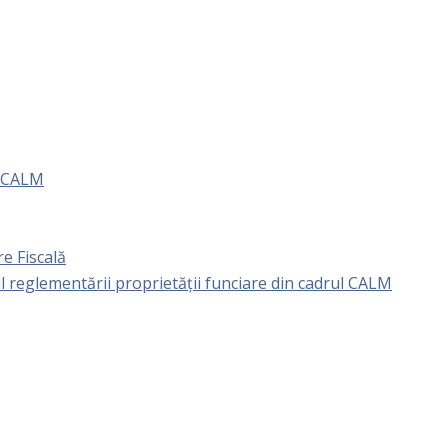
e CALM
e Fiscală
l reglementării proprietăţii funciare din cadrul CALM