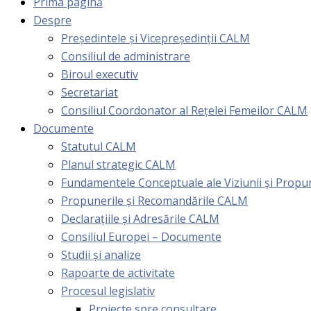
Prima pagină
Despre
Președintele și Vicepreședinții CALM
Consiliul de administrare
Biroul executiv
Secretariat
Consiliul Coordonator al Rețelei Femeilor CALM
Documente
Statutul CALM
Planul strategic CALM
Fundamentele Conceptuale ale Viziunii și Prop
Propunerile și Recomandările CALM
Declarațiile și Adresările CALM
Consiliul Europei – Documente
Studii și analize
Rapoarte de activitate
Procesul legislativ
Proiecte spre consultare