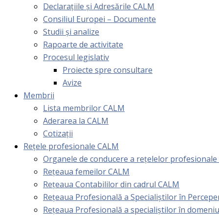
Declarațiile și Adresările CALM
Consiliul Europei – Documente
Studii și analize
Rapoarte de activitate
Procesul legislativ
Proiecte spre consultare
Avize
Membrii
Lista membrilor CALM
Aderarea la CALM
Cotizaţii
Rețele profesionale CALM
Organele de conducere a rețelelor profesional
Rețeaua femeilor CALM
Rețeaua Contabililor din cadrul CALM
Rețeaua Profesională a Specialiștilor în Perceper
Reţeaua Profesională a specialiştilor în domeniu