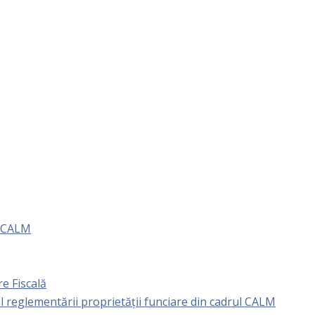
e CALM
e Fiscală
l reglementării proprietăţii funciare din cadrul CALM