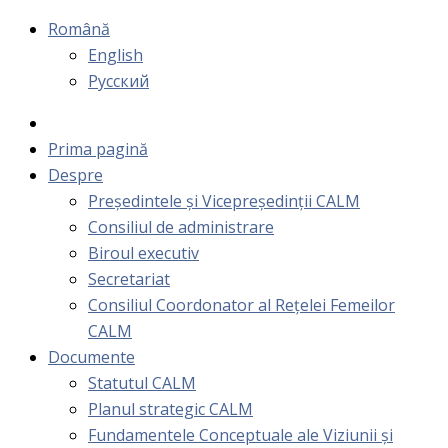
Română
English
Русский
Prima pagină
Despre
Președintele și Vicepreședinții CALM
Consiliul de administrare
Biroul executiv
Secretariat
Consiliul Coordonator al Rețelei Femeilor
CALM
Documente
Statutul CALM
Planul strategic CALM
Fundamentele Conceptuale ale Viziunii și