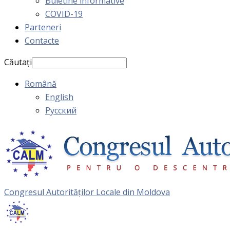
Buletine informative
COVID-19
Parteneri
Contacte
Căutați
Română
English
Русский
Congresul Autorităţilor Locale din Moldova