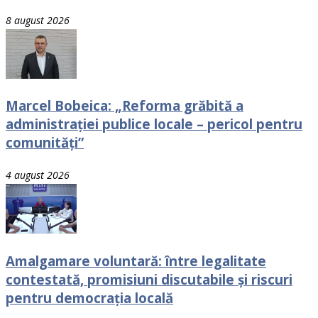
8 august 2026
Marcel Bobeica: „Reforma grăbită a
administrației publice locale – pericol pentru
comunități”
4 august 2026
Amalgamare voluntară: între legalitate
contestată, promisiuni discutabile și riscuri
pentru democrația locală