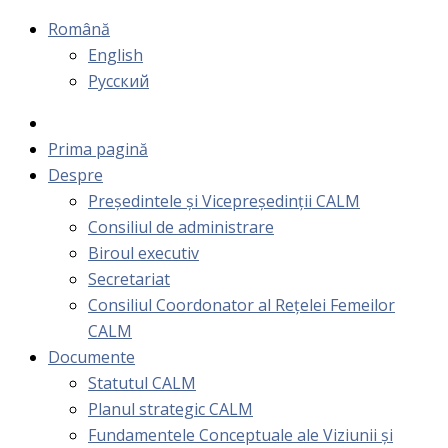
Română
English
Русский
Prima pagină
Despre
Președintele și Vicepreședinții CALM
Consiliul de administrare
Biroul executiv
Secretariat
Consiliul Coordonator al Rețelei Femeilor
CALM
Documente
Statutul CALM
Planul strategic CALM
Fundamentele Conceptuale ale Viziunii și