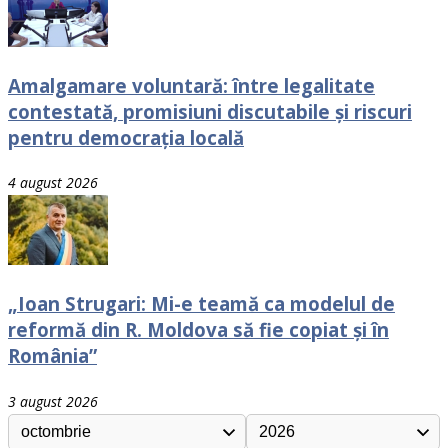
Amalgamare voluntară: între legalitate
contestată, promisiuni discutabile și riscuri
pentru democrația locală
4 august 2026
„Ioan Strugari: Mi-e teamă ca modelul de
reformă din R. Moldova să fie copiat și în
România”
3 august 2026