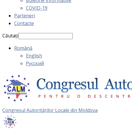
Buletine informative
COVID-19
Parteneri
Contacte
Căutați
Română
English
Русский
Congresul Autorităţilor Locale din Moldova