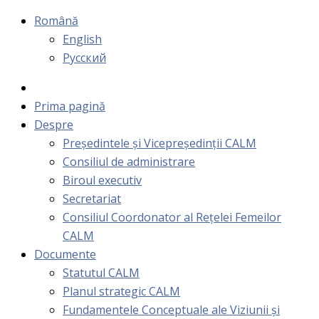
Română
English
Русский
Prima pagină
Despre
Președintele și Vicepreședinții CALM
Consiliul de administrare
Biroul executiv
Secretariat
Consiliul Coordonator al Rețelei Femeilor
CALM
Documente
Statutul CALM
Planul strategic CALM
Fundamentele Conceptuale ale Viziunii și