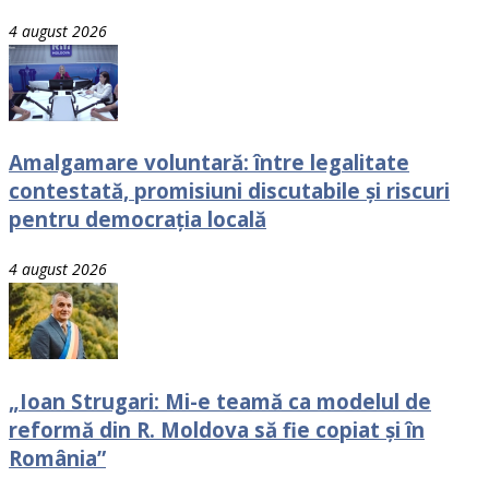
4 august 2026
Amalgamare voluntară: între legalitate
contestată, promisiuni discutabile și riscuri
pentru democrația locală
4 august 2026
„Ioan Strugari: Mi-e teamă ca modelul de
reformă din R. Moldova să fie copiat și în
România”