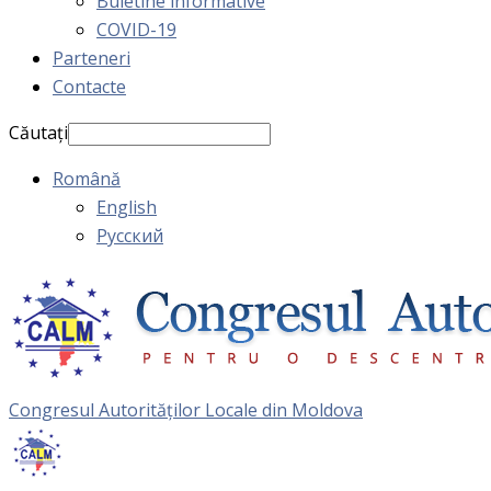
Buletine informative
COVID-19
Parteneri
Contacte
Căutați
Română
English
Русский
Congresul Autorităţilor Locale din Moldova