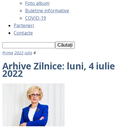
Foto album
Buletine informative
COVID-19
Parteneri
Contacte
Prima
2022
iulie
4
Arhive Zilnice: luni, 4 iulie
2022