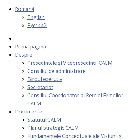
Română
English
Русский
Prima pagină
Despre
Președintele și Vicepreședinții CALM
Consiliul de administrare
Biroul executiv
Secretariat
Consiliul Coordonator al Rețelei Femeilor
CALM
Documente
Statutul CALM
Planul strategic CALM
Fundamentele Conceptuale ale Viziunii și