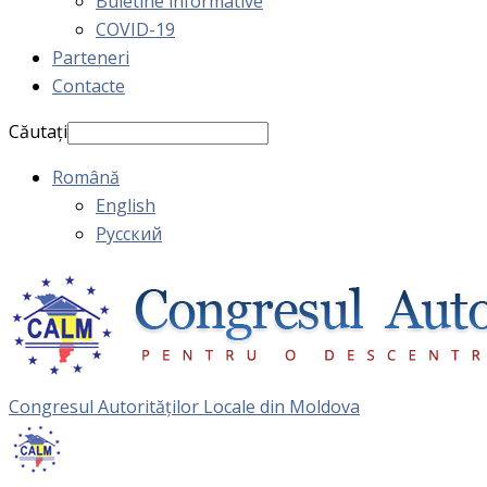
Buletine informative
COVID-19
Parteneri
Contacte
Căutați
Română
English
Русский
Congresul Autorităţilor Locale din Moldova