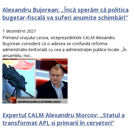
Alexandru Bujorean: „Încă sperăm că politica
bugetar-fiscală va suferi anumite schimbări”
1 decembrie 2021
Primarul orașului Leova, vicepreședintele CALM Alexandru
Bujorean consideră că o adesea se confundă reforma
administrativ-teritorială cu cea a administrației publice locale. „În
ansamblu, noi...
Expertul CALM Alexandru Morcov: „Statul a
transformat APL și primarii în cerșetori”