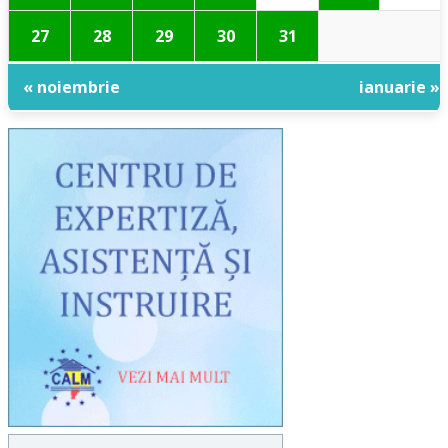
27
28
29
30
31
« noiembrie
ianuarie »