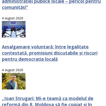
administrației publice locale – pericol pentru
comunități”
4 august 2026
Amalgamare voluntară: între legalitate
contestată, promisiuni discutabile și riscuri
pentru democrația locală
4 august 2026
„Ioan Strugari: Mi-e teamă ca modelul de
reformă din R. Moldova să fie copiat și în