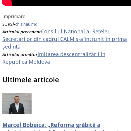
Imprimare
SURSĂ
chisinau.md
Consiliul Național al Rețelei
Articolul precedent
Secretarilor din cadrul CALM s-a întrunit în prima
ședință!
Imitarea descentralizării în
Articolul următor
Republica Moldova
Ultimele articole
Marcel Bobeica: „Reforma grăbită a