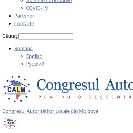
Buletine informative
COVID-19
Parteneri
Contacte
Căutați
Română
English
Русский
Congresul Autorităţilor Locale din Moldova