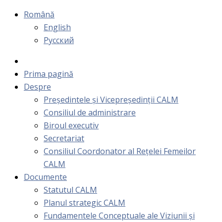
Română
English
Русский
Prima pagină
Despre
Președintele și Vicepreședinții CALM
Consiliul de administrare
Biroul executiv
Secretariat
Consiliul Coordonator al Rețelei Femeilor
CALM
Documente
Statutul CALM
Planul strategic CALM
Fundamentele Conceptuale ale Viziunii și