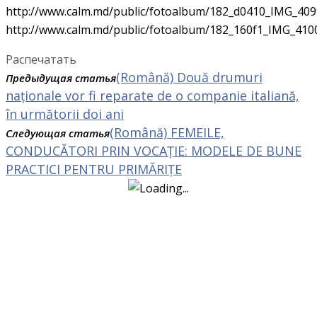
http://www.calm.md/public/fotoalbum/182_d0410_IMG_409
http://www.calm.md/public/fotoalbum/182_160f1_IMG_410
Распечатать
(Română) Două drumuri
Предыдущая статья
naționale vor fi reparate de o companie italiană,
în următorii doi ani
(Română) FEMEILE,
Следующая статья
CONDUCĂTORI PRIN VOCAȚIE: MODELE DE BUNE
PRACTICI PENTRU PRIMĂRIȚE