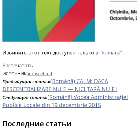
Извините, этот техт доступен только в “
Română
”.
Распечатать
ИСТОЧНИК
nexusnet.md
(Română) CALM: DACA
Предыдущая статья
DESCENTRALIZARE NU E — NICI ȚARĂ NU E !
(Română) Vocea Administrației
Следующая статья
Publice Locale din 19 decembrie 2015
Последние статьи