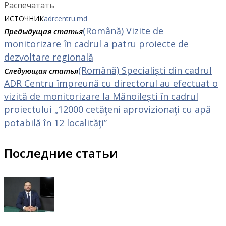
Распечатать
ИСТОЧНИК
adrcentru.md
(Română) Vizite de
Предыдущая статья
monitorizare în cadrul a patru proiecte de
dezvoltare regională
(Română) Specialiști din cadrul
Следующая статья
ADR Centru împreună cu directorul au efectuat o
vizită de monitorizare la Mănoilești în cadrul
proiectului „12000 cetăţeni aprovizionaţi cu apă
potabilă în 12 localităţi”
Последние статьи