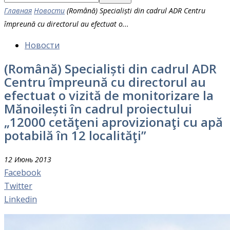
Главная
Новости
(Română) Specialiști din cadrul ADR Centru
împreună cu directorul au efectuat o...
Новости
(Română) Specialiști din cadrul ADR
Centru împreună cu directorul au
efectuat o vizită de monitorizare la
Mănoilești în cadrul proiectului
„12000 cetăţeni aprovizionaţi cu apă
potabilă în 12 localităţi”
12 Июнь 2013
Facebook
Twitter
Linkedin