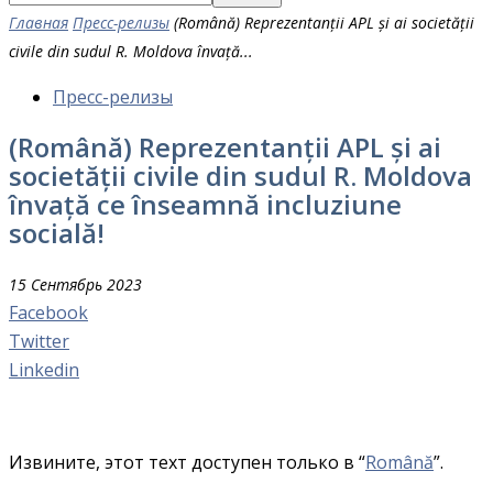
Главная
Пресс-релизы
(Română) Reprezentanții APL și ai societății
civile din sudul R. Moldova învață...
Пресс-релизы
(Română) Reprezentanții APL și ai
societății civile din sudul R. Moldova
învață ce înseamnă incluziune
socială!
15 Сентябрь 2023
Facebook
Twitter
Linkedin
Извините, этот техт доступен только в “
Română
”.