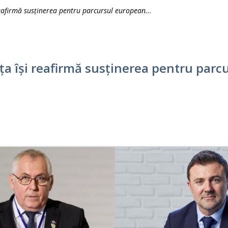
eafirmă susținerea pentru parcursul european...
ța își reafirmă susținerea pentru parc