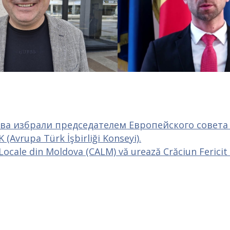
ва избрали председателем Европейского совета
vrupa Türk İşbirliği Konseyi).
Locale din Moldova (CALM) vă urează Crăciun Fericit 