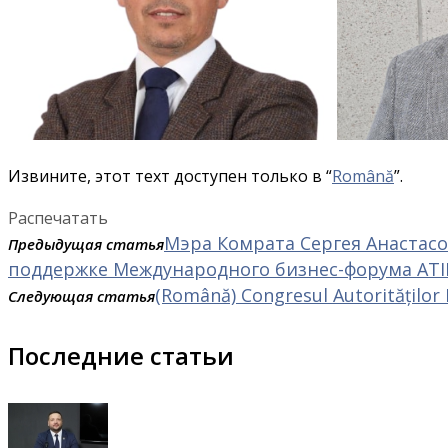
Извините, этот техт доступен только в “
Română
”.
Распечатать
Мэра Комрата Сергея Анастасо
Предыдущая статья
поддержке Международного бизнес-форума ATIK (A
(Română) Congresul Autorităților 
Следующая статья
Последние статьи