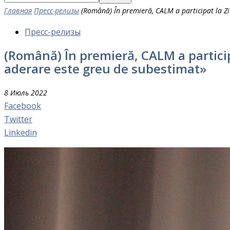
Главная
Пресс-релизы
(Română) În premieră, CALM a participat la Ziua
Пресс-релизы
(Română) În premieră, CALM a participa
aderare este greu de subestimat»
8 Июль 2022
Facebook
Twitter
Linkedin