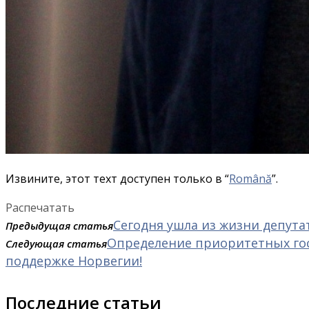
Извините, этот техт доступен только в “
Română
”.
Распечатать
Сегодня ушла из жизни депут
Предыдущая статья
Определение приоритетных го
Следующая статья
поддержке Норвегии!
Последние статьи