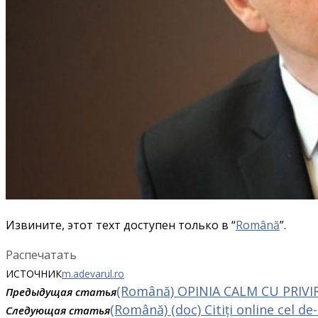
Извините, этот техт доступен только в “
Română
”.
Распечатать
ИСТОЧНИК
m.adevarul.ro
(Română) OPINIA CALM CU PRIVI
Предыдущая статья
(Română) (doc) Citiți online cel de
Следующая статья