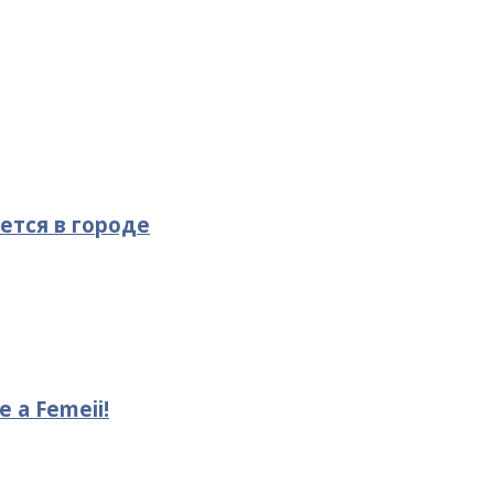
ется в городе
le a Femeii!