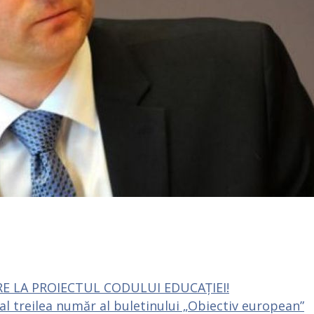
RE LA PROIECTUL CODULUI EDUCAȚIEI!
-al treilea număr al buletinului „Obiectiv european”