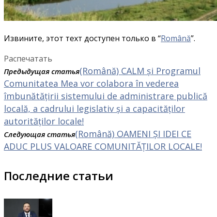
Извините, этот техт доступен только в “
Română
”.
Распечатать
(Română) CALM și Programul
Предыдущая статья
Comunitatea Mea vor colabora în vederea
îmbunătățirii sistemului de administrare publică
locală, a cadrului legislativ și a capacităților
autorităților locale!
(Română) OAMENI ȘI IDEI CE
Следующая статья
ADUC PLUS VALOARE COMUNITĂȚILOR LOCALE!
Последние статьи