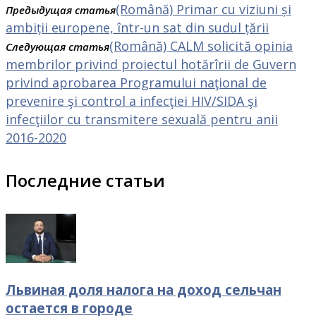
(Română) Primar cu viziuni și
Предыдущая статья
ambiții europene, într-un sat din sudul țării
(Română) CALM solicită opinia
Следующая статья
membrilor privind proiectul hotărîrii de Guvern
privind aprobarea Programului naţional de
prevenire şi control a infecţiei HIV/SIDA şi
infecţiilor cu transmitere sexuală pentru anii
2016-2020
Последние статьи
Львиная доля налога на доход сельчан
остается в городе