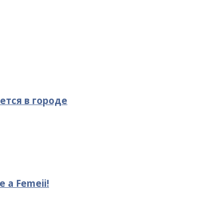
ется в городе
le a Femeii!