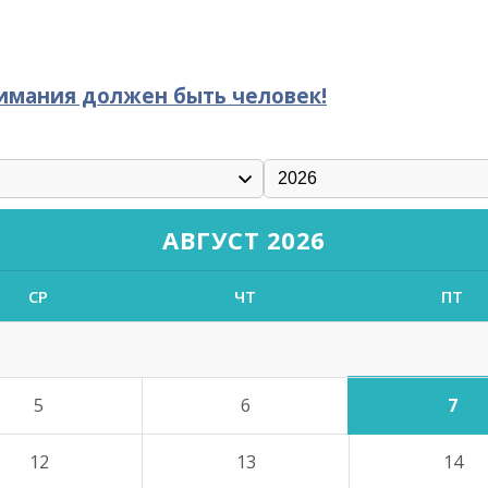
нимания должен быть человек!
АВГУСТ 2026
СР
ЧТ
ПТ
7
5
6
12
13
14