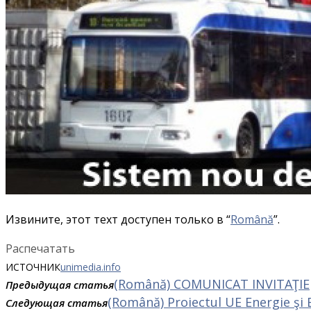
Извините, этот техт доступен только в “
Română
”.
Распечатать
ИСТОЧНИК
unimedia.info
(Română) COMUNICAT INVITAŢIE
Предыдущая статья
(Română) Proiectul UE Energie şi B
Следующая статья