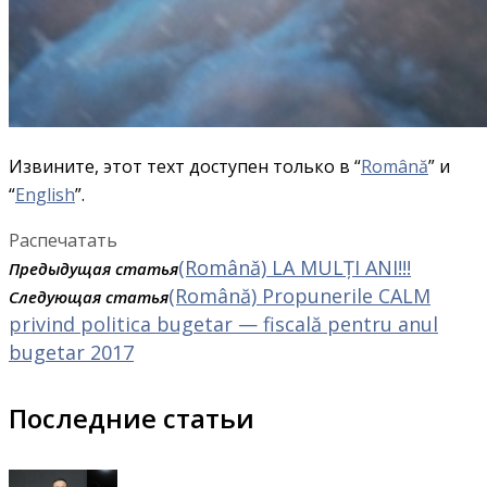
Извините, этот техт доступен только в “
Română
” и
“
English
”.
Распечатать
(Română) LA MULȚI ANI!!!
Предыдущая статья
(Română) Propunerile CALM
Следующая статья
privind politica bugetar — fiscală pentru anul
bugetar 2017
Последние статьи