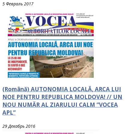
5 Февраль 2017
(Română) AUTONOMIA LOCALĂ, ARCA LUI
NOE PENTRU REPUBLICA MOLDOVA! // UN
NOU NUMĂR AL ZIARULUI CALM ”VOCEA
APL”
29 Декабрь 2016