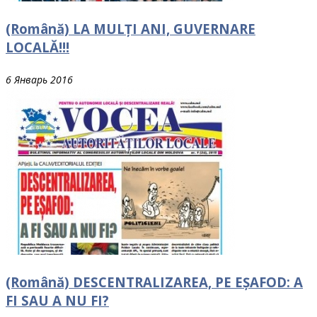
(Română) LA MULȚI ANI, GUVERNARE
LOCALĂ!!!
6 Январь 2016
(Română) DESCENTRALIZAREA, PE EȘAFOD: A
FI SAU A NU FI?