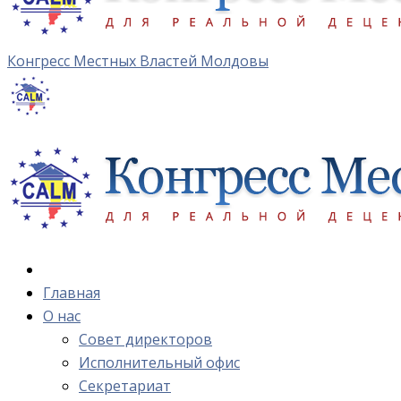
Конгресс Местных Властей Молдовы
Главная
О нас
Cовет директоров
Исполнительный офис
Cекретариат