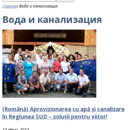
Главная
Вода и канализация
Вода и канализация
(Română) Aprovizionarea cu apă și canalizare
în Regiunea SUD – soluții pentru viitor!
14 Июль 2014