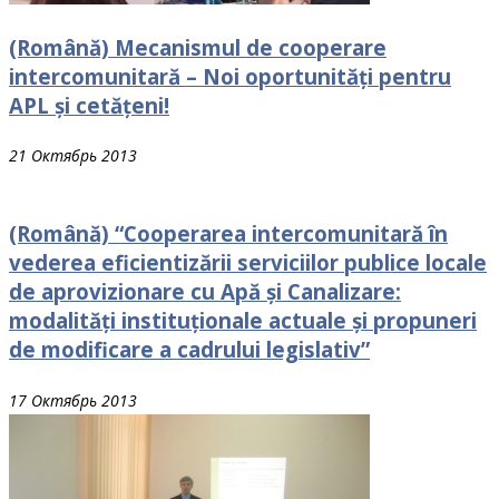
(Română) Mecanismul de cooperare
intercomunitară – Noi oportunități pentru
APL și cetățeni!
21 Октябрь 2013
(Română) “Cooperarea intercomunitară în
vederea eficientizării serviciilor publice locale
de aprovizionare cu Apă și Canalizare:
modalități instituționale actuale și propuneri
de modificare a cadrului legislativ”
17 Октябрь 2013