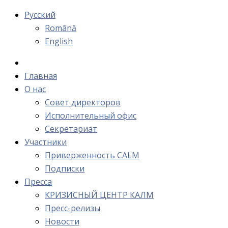
Русский
Română
English
Главная
О нас
Cовет директоров
Исполнительный офис
Cекретариат
Участники
Приверженность CALM
Подписки
Пресса
КРИЗИСНЫЙ ЦЕНТР КАЛМ
Пресс-релизы
Новости