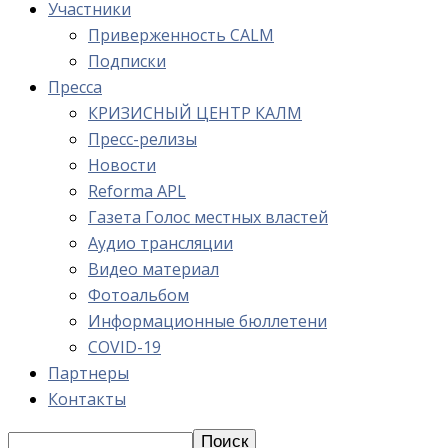
Участники
Приверженность CALM
Подписки
Пресса
КРИЗИСНЫЙ ЦЕНТР КАЛМ
Пресс-релизы
Новости
Reforma APL
Газета Голос местных властей
Аудио трансляции
Видео материал
Фотоальбом
Информационные бюллетени
COVID-19
Партнеры
Контакты