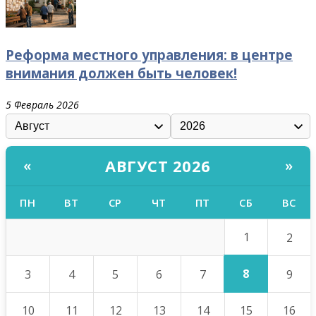
Реформа местного управления: в центре
внимания должен быть человек!
5 Февраль 2026
АВГУСТ 2026
«
»
ПН
ВТ
СР
ЧТ
ПТ
СБ
ВС
1
2
8
3
4
5
6
7
9
10
11
12
13
14
15
16