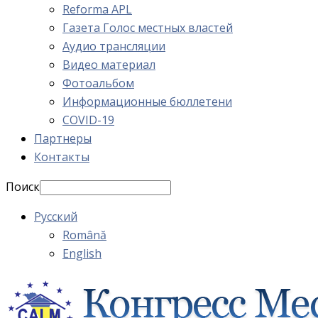
Reforma APL
Газета Голос местных властей
Аудио трансляции
Видео материал
Фотоальбом
Информационные бюллетени
COVID-19
Партнеры
Контакты
Поиск
Русский
Română
English