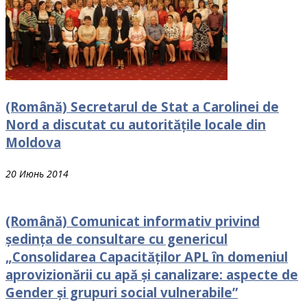
(Română) Secretarul de Stat a Carolinei de
Nord a discutat cu autoritățile locale din
Moldova
20 Июнь 2014
(Română) Comunicat informativ privind
ședința de consultare cu genericul
„Consolidarea Capacităților APL în domeniul
aprovizionării cu apă și canalizare: aspecte de
Gender și grupuri social vulnerabile”