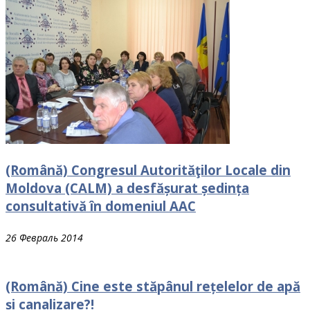
(Română) Congresul Autorităţilor Locale din
Moldova (CALM) a desfășurat ședința
consultativă în domeniul AAC
26 Февраль 2014
(Română) Cine este stăpânul rețelelor de apă
și canalizare?!