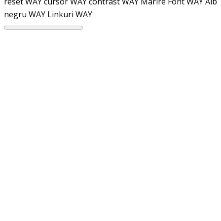
reset WAY
cursor WAY
contrast WAY
Marire Font WAY
Alb
negru WAY
Linkuri WAY