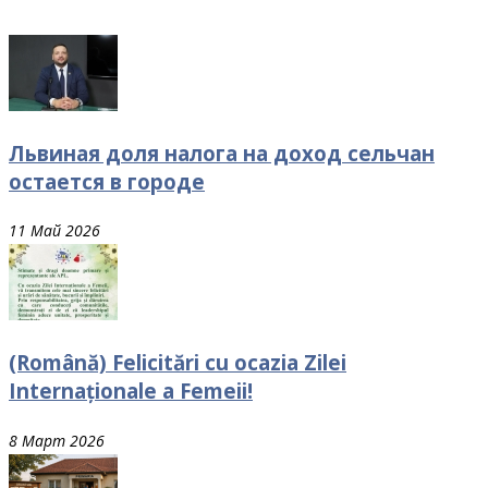
Львиная доля налога на доход сельчан
остается в городе
11 Май 2026
(Română) Felicitări cu ocazia Zilei
Internaționale a Femeii!
8 Март 2026