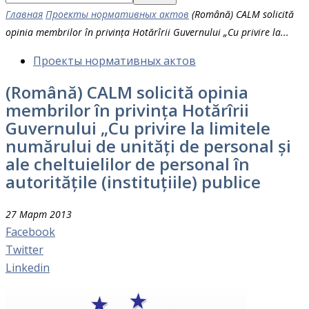
Главная
Проекты нормативных актов
(Română) CALM solicită
opinia membrilor în privința Hotărîrii Guvernului „Cu privire la...
Проекты нормативных актов
(Română) CALM solicită opinia
membrilor în privința Hotărîrii
Guvernului „Cu privire la limitele
numărului de unități de personal și
ale cheltuielilor de personal în
autoritățile (instituțiile) publice
27 Март 2013
Facebook
Twitter
Linkedin