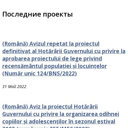
Последние проекты
(Română) Avizul repetat la proiectul
definitivat al Hotărârii Guvernului cu privire la
aprobarea proiectului de lege privind
recensământul populației și locuințelor
(Număr unic 124/BNS/2022)
31 Май 2022
(Română) Aviz la proiectul Hotărârii
Guvernului cu рrivire la organizarea odihnei
сорiilоr și adolescenților în sezonul estival