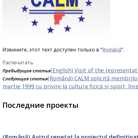
Извините, этот техт доступен только в “
Română
”.
Распечатать
(English) Visit of the representa
Предыдущая статья
(Română) CALM solicită membrilor 
Следующая статья
martie 1999 cu privire la cultura fizică și sport, în
Последние проекты
(Română) Avizul repetat la proiectul definitiva