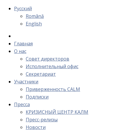
Русский
Română
English
Главная
О нас
Cовет директоров
Исполнительный офис
Cекретариат
Участники
Приверженность CALM
Подписки
Пресса
КРИЗИСНЫЙ ЦЕНТР КАЛМ
Пресс-релизы
Новости