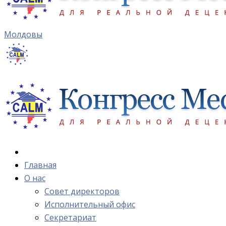
Молдовы
Главная
О нас
Cовет директоров
Исполнительный офис
Cекретариат