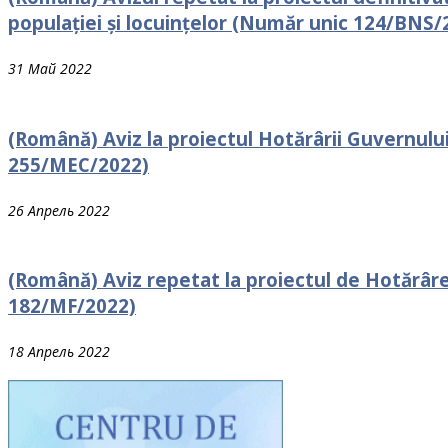
populației și locuințelor (Număr unic 124/BNS/
31 Май 2022
(Română) Aviz la proiectul Hotărârii Guvernului 
255/MEC/2022)
26 Апрель 2022
(Română) Aviz repetat la proiectul de Hotărâre
182/MF/2022)
18 Апрель 2022