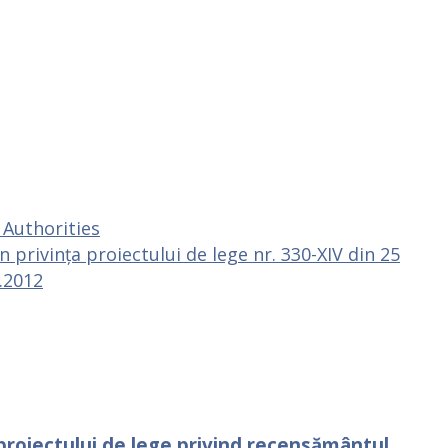
 Authorities
privința proiectului de lege nr. 330-XIV din 25
1.2012
a proiectului de lege privind recensământul