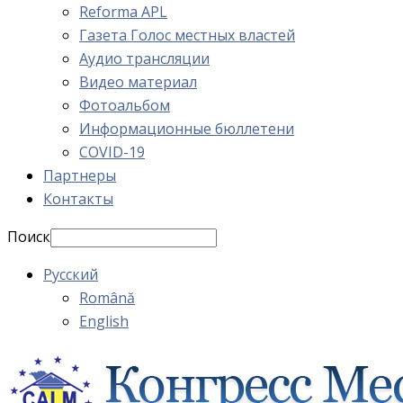
Reforma APL
Газета Голос местных властей
Аудио трансляции
Видео материал
Фотоальбом
Информационные бюллетени
COVID-19
Партнеры
Контакты
Поиск
Русский
Română
English