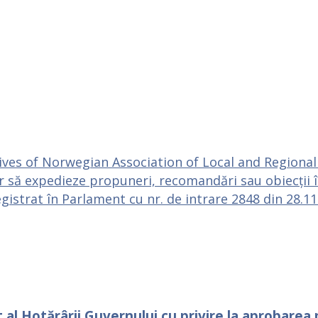
tives of Norwegian Association of Local and Regional
să expedieze propuneri, recomandări sau obiecții în 
registrat în Parlament cu nr. de intrare 2848 din 28.1
t al Hotărârii Guvernului cu privire la aprobare