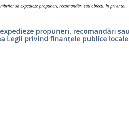
brilor să expedieze propuneri, recomandări sau obiecții în privința...
xpedieze propuneri, recomandări sau o
 Legii privind finanțele publice locale