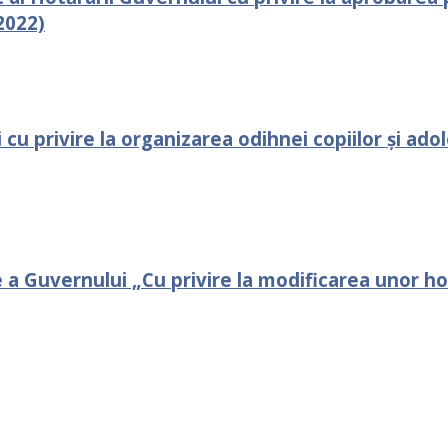
2022)
cu рrivire la organizarea odihnei сорiilоr și ado
 a Guvernului „Cu privire la modificarea unor ho