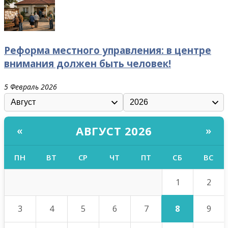
Реформа местного управления: в центре
внимания должен быть человек!
5 Февраль 2026
АВГУСТ 2026
«
»
ПН
ВТ
СР
ЧТ
ПТ
СБ
ВС
1
2
8
3
4
5
6
7
9