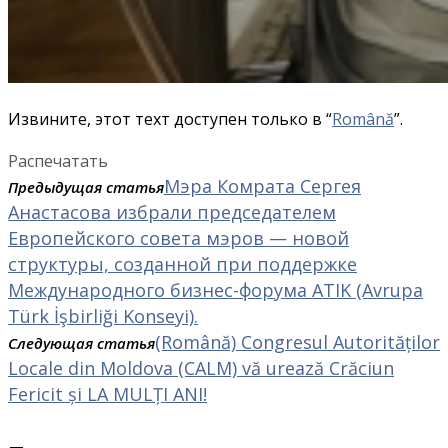
Извините, этот техт доступен только в “
Română
”.
Распечатать
Мэра Комрата Сергея
Предыдущая статья
Анастасова избрали председателем
Европейского совета мэров — новой
структуры, созданной при поддержке
Международного бизнес-форума ATIK (Avrupa
Türk İşbirliği Konseyi).
(Română) Congresul Autorităților
Следующая статья
Locale din Moldova (CALM) vă urează Crăciun
Fericit și LA MULȚI ANI!