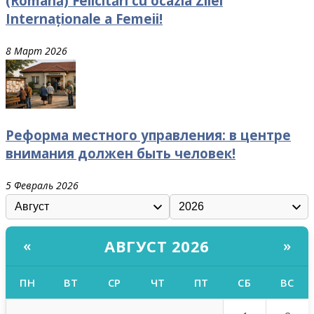
(Română) Felicitări cu ocazia Zilei
Internaționale a Femeii!
8 Март 2026
Реформа местного управления: в центре
внимания должен быть человек!
5 Февраль 2026
АВГУСТ 2026
«
»
ПН
ВТ
СР
ЧТ
ПТ
СБ
ВС