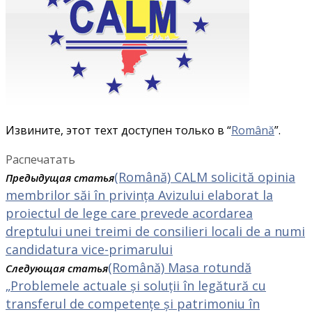
Извините, этот техт доступен только в “
Română
”.
Распечатать
(Română) CALM solicită opinia
Предыдущая статья
membrilor săi în privința Avizului elaborat la
proiectul de lege care prevede acordarea
dreptului unei treimi de consilieri locali de a numi
candidatura vice-primarului
(Română) Masa rotundă
Следующая статья
„Problemele actuale și soluții în legătură cu
transferul de competențe și patrimoniu în