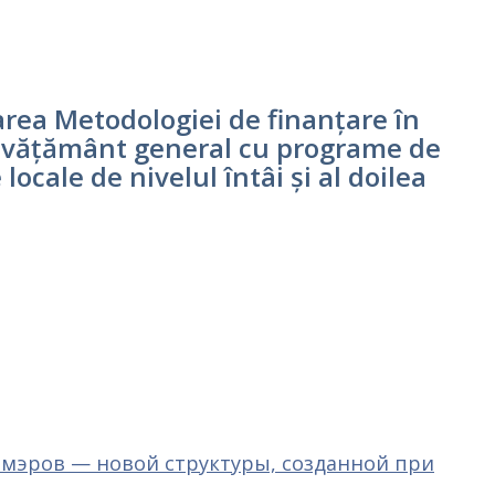
area Metodologiei de finanțare în
 învățământ general cu programe de
ocale de nivelul întâi și al doilea
 мэров — новой структуры, созданной при