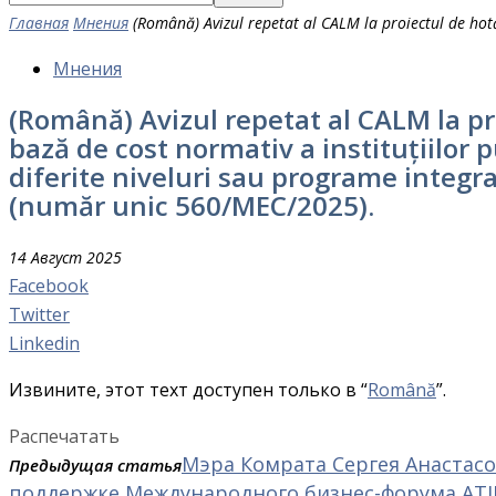
Главная
Мнения
(Română) Avizul repetat al CALM la proiectul de hotăr
Мнения
(Română) Avizul repetat al CALM la pr
bază de cost normativ a instituțiilor
diferite niveluri sau programe integrat
(număr unic 560/MEC/2025).
14 Август 2025
Facebook
Twitter
Linkedin
Извините, этот техт доступен только в “
Română
”.
Распечатать
Мэра Комрата Сергея Анастасо
Предыдущая статья
поддержке Международного бизнес-форума ATIK (A