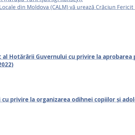
Locale din Moldova (CALM) vă urează Crăciun Fericit 
t al Hotărârii Guvernului cu privire la aprobare
2022)
cu рrivire la organizarea odihnei сорiilоr și ado