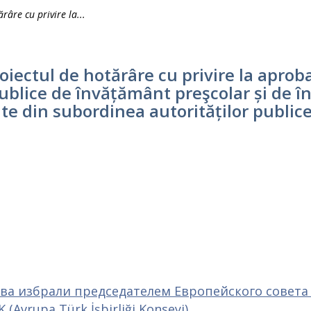
âre cu privire la...
oiectul de hotărâre cu privire la aprob
 publice de învățământ preşcolar și de
e din subordinea autorităților publice l
ва избрали председателем Европейского совета
vrupa Türk İşbirliği Konseyi).