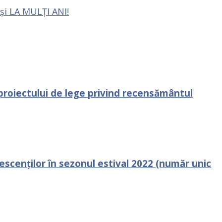
și LA MULȚI ANI!
a proiectului de lege privind recensământul
lescenților în sezonul estival 2022 (număr unic