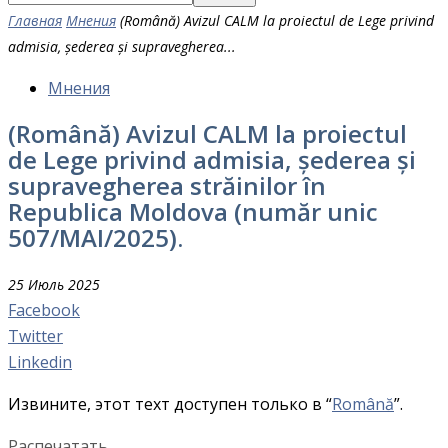
Главная
Мнения
(Română) Avizul CALM la proiectul de Lege privind
admisia, șederea și supravegherea...
Мнения
(Română) Avizul CALM la proiectul
de Lege privind admisia, șederea și
supravegherea străinilor în
Republica Moldova (număr unic
507/MAI/2025).
25 Июль 2025
Facebook
Twitter
Linkedin
Извините, этот техт доступен только в “
Română
”.
Распечатать