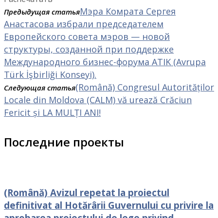
Мэра Комрата Сергея
Предыдущая статья
Анастасова избрали председателем
Европейского совета мэров — новой
структуры, созданной при поддержке
Международного бизнес-форума ATIK (Avrupa
Türk İşbirliği Konseyi).
(Română) Congresul Autorităților
Следующая статья
Locale din Moldova (CALM) vă urează Crăciun
Fericit și LA MULȚI ANI!
Последние проекты
(Română) Avizul repetat la proiectul
definitivat al Hotărârii Guvernului cu privire la
aprobarea proiectului de lege privind