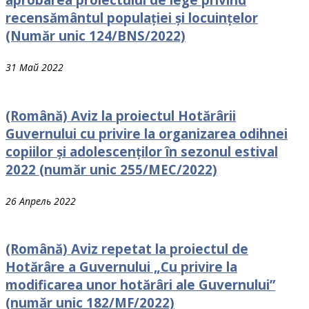
recensământul populației și locuințelor
(Număr unic 124/BNS/2022)
31 Май 2022
(Română) Aviz la proiectul Hotărârii
Guvernului cu рrivire la organizarea odihnei
сорiilоr și adolescenților în sezonul estival
2022 (număr unic 255/MEC/2022)
26 Апрель 2022
(Română) Aviz repetat la proiectul de
Hotărâre a Guvernului „Cu privire la
modificarea unor hotărâri ale Guvernului”
(număr unic 182/MF/2022)